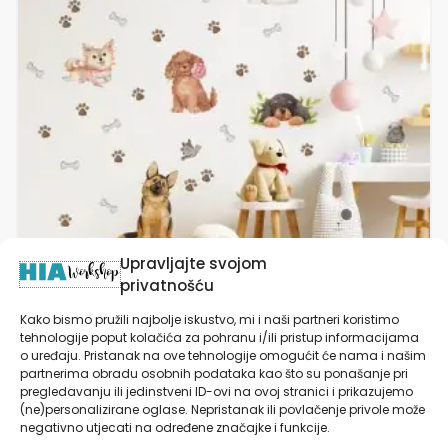
varijanti.
Opcije
se
mogu
odabrati
na
stranici
proizvoda
Upravljajte svojom
privatnošću
Kako bismo pružili najbolje iskustvo, mi i naši partneri koristimo
tehnologije poput kolačića za pohranu i/ili pristup informacijama
Naljepnice za zid dječje sobe | Woof Wonders
o uređaju. Pristanak na ove tehnologije omogućit će nama i našim
partnerima obradu osobnih podataka kao što su ponašanje pri
pregledavanju ili jedinstveni ID-ovi na ovoj stranici i prikazujemo
od
19,90
€
(ne)personalizirane oglase. Nepristanak ili povlačenje privole može
negativno utjecati na određene značajke i funkcije.