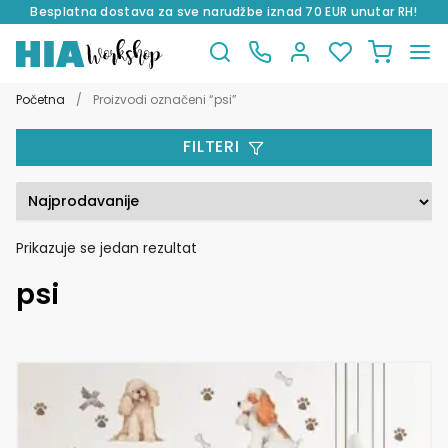
Besplatna dostava za sve narudžbe iznad 70 EUR unutar RH!
Preskoči
Skoči
na
do
Početna
/
Proizvodi označeni “psi”
navigaciju
sadržaja
FILTERI
Prikazuje se jedan rezultat
psi
Ovaj
proizvod
ima
više