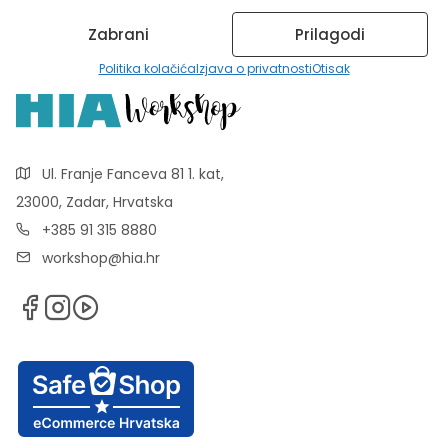
Zabrani
Prilagodi
Politika kolačića
Izjava o privatnosti
Otisak
Ul. Franje Fanceva 81 1. kat,
23000, Zadar, Hrvatska
+385 91 315 8880
workshop@hia.hr