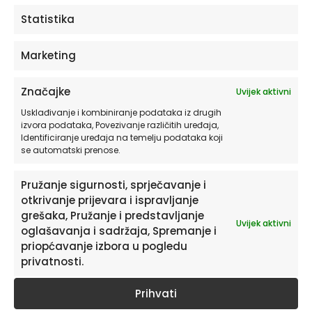
ODABERITE OPCIJE
Statistika
Marketing
Značajke
Uvijek aktivni
Usklađivanje i kombiniranje podataka iz drugih
izvora podataka, Povezivanje različitih uređaja,
Identificiranje uređaja na temelju podataka koji
se automatski prenose.
Pružanje sigurnosti, sprječavanje i
otkrivanje prijevara i ispravljanje
Pretplatite se na naš Newsletter
grešaka, Pružanje i predstavljanje
Uvijek aktivni
Želite primati savjete i zanimljivosti o uređenju doma te
oglašavanja i sadržaja, Spremanje i
informacije o novim proizvodima i pogodnostima?
priopćavanje izbora u pogledu
privatnosti.
Prihvati