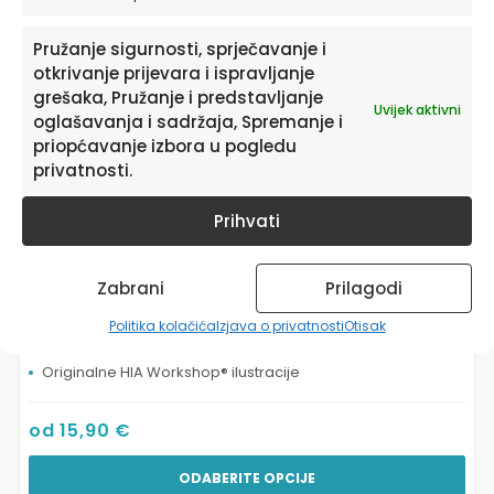
se
mogu
odabrati
Pružanje sigurnosti, sprječavanje i
na
otkrivanje prijevara i ispravljanje
stranici
grešaka, Pružanje i predstavljanje
Uvijek aktivni
proizvoda
oglašavanja i sadržaja, Spremanje i
priopćavanje izbora u pogledu
privatnosti.
Prihvati
Zabrani
Prilagodi
Slike Za Dječju Sobu Personalizirane | Tigar’s
Politika kolačića
Izjava o privatnosti
Otisak
Safari Adventure®
Originalne HIA Workshop® ilustracije
od
15,90
€
ODABERITE OPCIJE