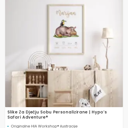
proizvod
ima
više
varijanti.
Opcije
se
mogu
odabrati
na
stranici
proizvoda
Slike Za Dječju Sobu Personalizirane | Hypo’s
Safari Adventure®
Originalne HIA Workshop® ilustracije