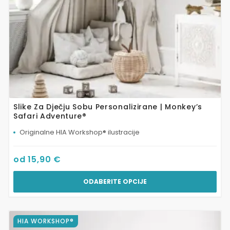
stranici
proizvoda
Slike Za Dječju Sobu Personalizirane | Monkey’s
Safari Adventure®
Originalne HIA Workshop® ilustracije
od
15,90
€
ODABERITE OPCIJE
Ovaj
HIA WORKSHOP®