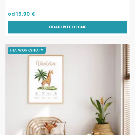
od
15,90
€
ODABERITE OPCIJE
Ovaj
HIA WORKSHOP®
proizvod
ima
više
varijanti.
Opcije
se
mogu
odabrati
na
stranici
proizvoda