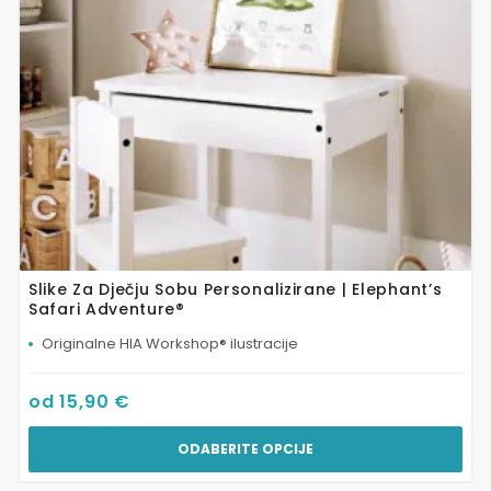
odabrati
na
stranici
proizvoda
Slike Za Dječju Sobu Personalizirane | Elephant’s
Safari Adventure®
Originalne HIA Workshop® ilustracije
od
15,90
€
ODABERITE OPCIJE