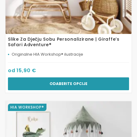
Slike Za Dječju Sobu Personalizirane | Giraffe’s
Safari Adventure®
Originalne HIA Workshop® ilustracije
od
15,90
€
ODABERITE OPCIJE
Ovaj
HIA WORKSHOP®
proizvod
ima
više
varijanti.