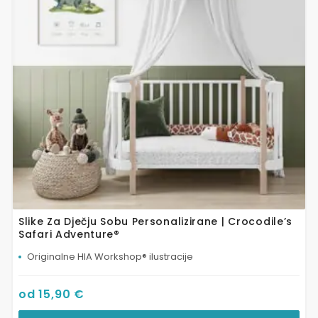
Opcije
se
mogu
odabrati
na
stranici
proizvoda
Slike Za Dječju Sobu Personalizirane | Crocodile’s
Safari Adventure®
Originalne HIA Workshop® ilustracije
od
15,90
€