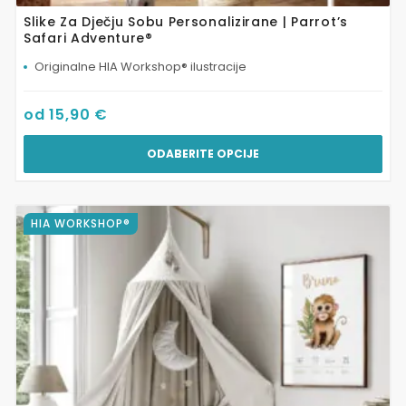
Slike Za Dječju Sobu Personalizirane | Parrot’s
Safari Adventure®
Originalne HIA Workshop® ilustracije
od
15,90
€
ODABERITE OPCIJE
Ovaj
HIA WORKSHOP®
proizvod
ima
više
varijanti.
Opcije
se
mogu
odabrati
na