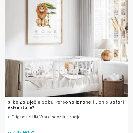
varijanti.
Opcije
se
mogu
odabrati
na
stranici
proizvoda
Slike Za Dječju Sobu Personalizirane | Lion’s Safari
Adventure®
Originalne HIA Workshop® ilustracije
od
15,90
€