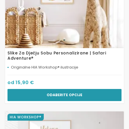
proizvoda
Slike Za Dječju Sobu Personalizirane | Safari
Adventure®
Originalne HIA Workshop® ilustracije
od
15,90
€
ODABERITE OPCIJE
Ovaj
HIA WORKSHOP®
proizvod
ima