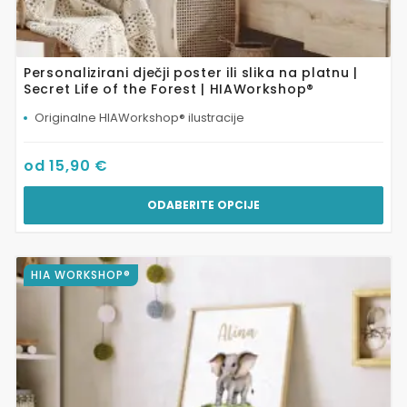
Personalizirani dječji poster ili slika na platnu |
Secret Life of the Forest | HIAWorkshop®
Originalne HIAWorkshop® ilustracije
od
15,90
€
ODABERITE OPCIJE
Ovaj
HIA WORKSHOP®
proizvod
ima
više
varijanti.
Opcije
se
mogu