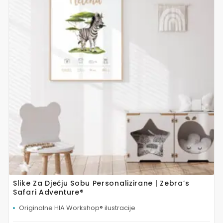
više
varijanti.
Opcije
se
mogu
odabrati
na
stranici
proizvoda
Slike Za Dječju Sobu Personalizirane | Zebra’s
Safari Adventure®
Originalne HIA Workshop® ilustracije