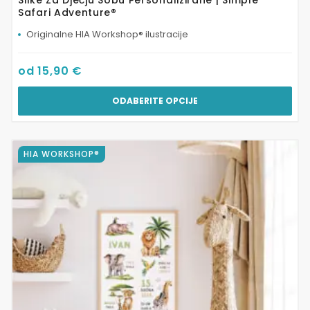
Slike Za Dječju Sobu Personalizirane | Simple
Safari Adventure®
Originalne HIA Workshop® ilustracije
od
15,90
€
ODABERITE OPCIJE
Ovaj
HIA WORKSHOP®
proizvod
ima
više
varijanti.
Opcije
se
mogu
odabrati
na
stranici