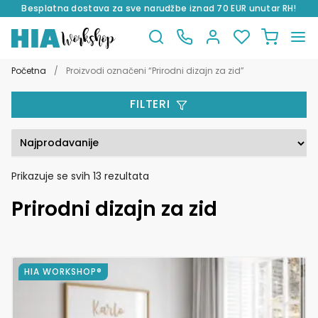
Besplatna dostava za sve narudžbe iznad 70 EUR unutar RH!
Preskoči
Skoči
na
do
Početna
/
Proizvodi označeni “Prirodni dizajn za zid”
navigaciju
sadržaja
FILTERI
Poredano
Prikazuje se svih 13 rezultata
po
Prirodni dizajn za zid
popularnosti
Ovaj
HIA WORKSHOP®
proizvod
ima
više