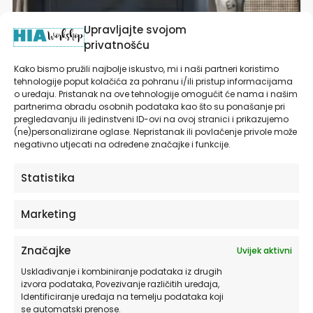
Upravljajte svojom
privatnošću
Kako bismo pružili najbolje iskustvo, mi i naši partneri koristimo
Slike Za Dječju Sobu Personalizirane | Toucan’s
tehnologije poput kolačića za pohranu i/ili pristup informacijama
Safari Adventure®
o uređaju. Pristanak na ove tehnologije omogućit će nama i našim
partnerima obradu osobnih podataka kao što su ponašanje pri
Originalne HIA Workshop® ilustracije
pregledavanju ili jedinstveni ID-ovi na ovoj stranici i prikazujemo
(ne)personalizirane oglase. Nepristanak ili povlačenje privole može
od
15,90
€
negativno utjecati na određene značajke i funkcije.
ODABERITE OPCIJE
Statistika
Marketing
Ovaj
HIA WORKSHOP®
proizvod
Značajke
Uvijek aktivni
ima
više
Usklađivanje i kombiniranje podataka iz drugih
varijanti.
izvora podataka, Povezivanje različitih uređaja,
Identificiranje uređaja na temelju podataka koji
Opcije
se automatski prenose.