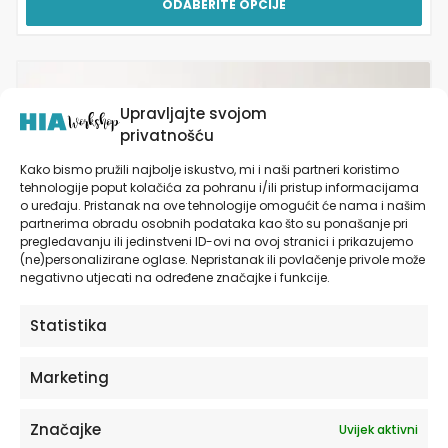
ODABERITE OPCIJE
Ovaj
proizvod
Upravljajte svojom
ima
privatnošću
više
varijanti.
Kako bismo pružili najbolje iskustvo, mi i naši partneri koristimo
Opcije
tehnologije poput kolačića za pohranu i/ili pristup informacijama
se
o uređaju. Pristanak na ove tehnologije omogućit će nama i našim
partnerima obradu osobnih podataka kao što su ponašanje pri
mogu
pregledavanju ili jedinstveni ID-ovi na ovoj stranici i prikazujemo
odabrati
(ne)personalizirane oglase. Nepristanak ili povlačenje privole može
na
negativno utjecati na određene značajke i funkcije.
stranici
proizvoda
Statistika
Marketing
Značajke
Uvijek aktivni