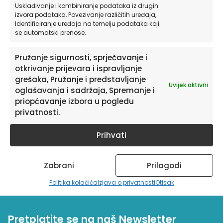
Usklađivanje i kombiniranje podataka iz drugih
izvora podataka, Povezivanje različitih uređaja,
Poster ili Slika na platnu za dječju sobu | Map of
Identificiranje uređaja na temelju podataka koji
Cosmos
se automatski prenose.
od
11,90
€
Pružanje sigurnosti, sprječavanje i
otkrivanje prijevara i ispravljanje
ODABERITE OPCIJE
grešaka, Pružanje i predstavljanje
Uvijek aktivni
oglašavanja i sadržaja, Spremanje i
priopćavanje izbora u pogledu
privatnosti.
Prihvati
Zabrani
Prilagodi
Politika kolačića
Izjava o privatnosti
Otisak
Pretplatite se na naš Newsletter