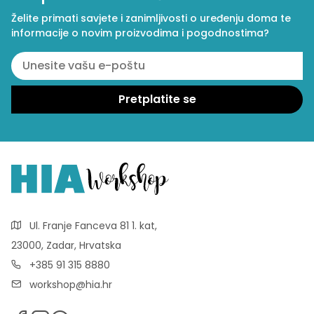
Želite primati savjete i zanimljivosti o uređenju doma te
informacije o novim proizvodima i pogodnostima?
Ul. Franje Fanceva 81 1. kat,
23000, Zadar, Hrvatska
+385 91 315 8880
workshop@hia.hr