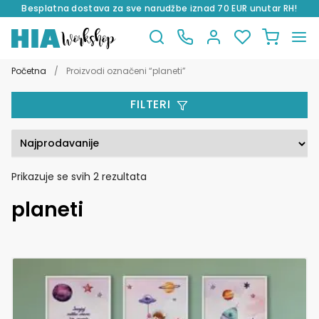
Besplatna dostava za sve narudžbe iznad 70 EUR unutar RH!
Preskoči
Skoči
na
do
Početna
/
Proizvodi označeni “planeti”
navigaciju
sadržaja
FILTERI
Poredano
Prikazuje se svih 2 rezultata
po
planeti
popularnosti
Ovaj
proizvod
ima
više