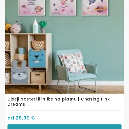
varijanti.
Opcije
se
mogu
odabrati
na
stranici
proizvoda
Dječji posteri ili slike na platnu | Chasing Pink
Dreams
od
28,90
€