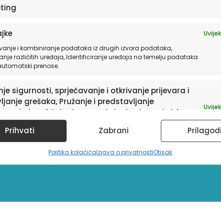
ting
jke
Uvijek
vanje i kombiniranje podataka iz drugih izvora podataka,
anje različitih uređaja, Identificiranje uređaja na temelju podataka
 automatski prenose.
je sigurnosti, sprječavanje i otkrivanje prijevara i
ljanje grešaka, Pružanje i predstavljanje
Uvijek
avanja i sadržaja, Spremanje i priopćavanje izbora
ledu privatnosti.
Prihvati
Zabrani
Prilagod
sletter
Politika kolačića
Izjava o privatnosti
Otisak
a te informacije o