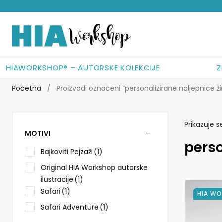
Preskoči
Skoči
na
do
navigaciju
sadržaja
HIAWORKSHOP® – AUTORSKE KOLEKCIJE
Z
Početna
/
Proizvodi označeni “personalizirane naljepnice ži
Prikazuje s
MOTIVI
perso
Bajkoviti Pejzaži
(1)
Original HIA Workshop autorske
ilustracije
(1)
Safari
(1)
Ovaj
HIA W
proizvod
Safari Adventure
(1)
ima