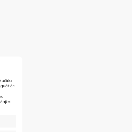
olačića
gućit će
ne
čajke i