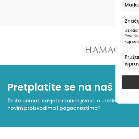
Marke
Znača
Usklađi
Poveziv
koji se
Pružan
isprav
oglaš
u pog
Pretplatite se na naš New
Želite primati savjete i zanimljivosti o uređenju dom
novim proizvodima i pogodnostima?