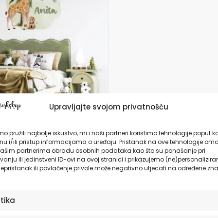
da
Upravljajte svojom privatnošću
pnica s imenom za zid
 sobe Žirafa |
o pružili najbolje iskustvo, mi i naši partneri koristimo tehnologije poput k
e’s Safari Adventure |
u i/ili pristup informacijama o uređaju. Pristanak na ove tehnologije omo
rkshop®
ašim partnerima obradu osobnih podataka kao što su ponašanje pri
anju ili jedinstveni ID-ovi na ovoj stranici i prikazujemo (ne)personalizira
9,90
€
epristanak ili povlačenje privole može negativno utjecati na određene zna
ODABERITE OPCIJE
stika