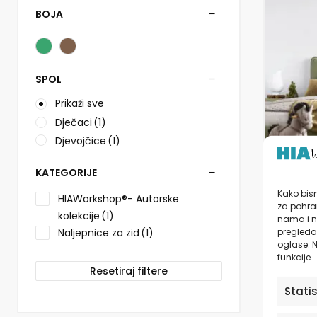
više
BOJA
varijanti.
Opcije
se
mogu
odabrati
SPOL
na
Prikaži sve
stranici
proizvo
Dječaci
(1)
Djevojčice
(1)
Nalje
KATEGORIJE
dječje
Kako bism
Giraff
HIAWorkshop®- Autorske
za pohran
HIAWo
kolekcije
(1)
nama i n
pregledav
Naljepnice za zid
(1)
od
1
oglase. N
funkcije.
Resetiraj filtere
Stati