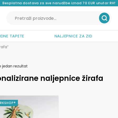
Besplatna dostava za sve narudžbe iznad 70 EUR unutar RH!
Pretraži:
IDNE TAPETE
NALJEPNICE ZA ZID
rafa”
e jedan rezultat
nalizirane naljepnice žirafa
ORKSHOP®