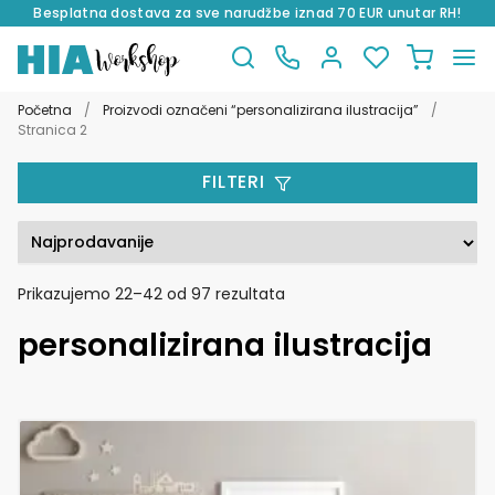
Besplatna dostava za sve narudžbe iznad 70 EUR unutar RH!
Preskoči
Skoči
na
do
Početna
/
Proizvodi označeni “personalizirana ilustracija”
/
navigaciju
sadržaja
Stranica 2
FILTERI
Poredano
Prikazujemo 22–42 od 97 rezultata
po
personalizirana ilustracija
popularnosti
Ovaj
proizvod
ima