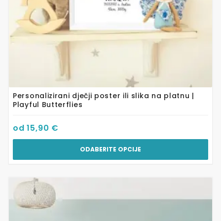
proizvoda
Personalizirani dječji poster ili slika na platnu |
Playful Butterflies
od
15,90
€
ODABERITE OPCIJE
Ovaj
proizvod
ima
više