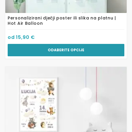
Personalizirani dječji poster ili slika na platnu |
Hot Air Balloon
od
15,90
€
ODABERITE OPCIJE
Ovaj
proizvod
ima
više
varijanti.
Opcije
se
mogu
odabrati
na