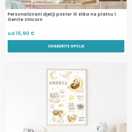
Personalizirani dječji poster ili slika na platnu |
Gentle Unicorn
od
15,90
€
ODABERITE OPCIJE
Ovaj
proizvod
ima
više
varijanti.
Opcije
se
mogu
odabrati
na
stranici