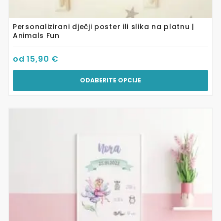
Personalizirani dječji poster ili slika na platnu |
Animals Fun
od
15,90
€
ODABERITE OPCIJE
Ovaj
proizvod
ima
više
varijanti.
Opcije
se
mogu
odabrati
na
stranici