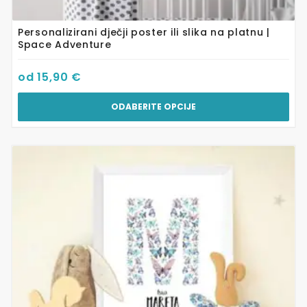
Personalizirani dječji poster ili slika na platnu |
Space Adventure
od
15,90
€
ODABERITE OPCIJE
Ovaj
proizvod
ima
više
varijanti.
Opcije
se
mogu
odabrati
na
stranici