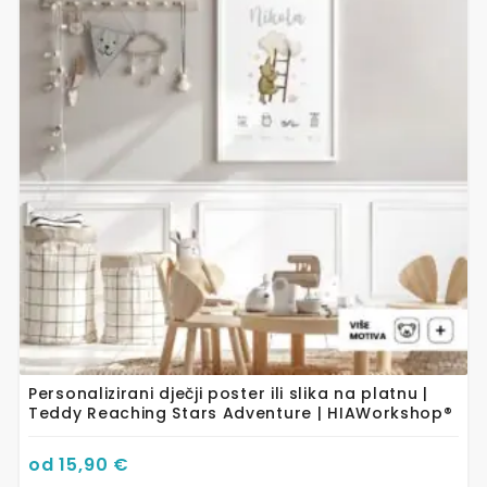
više
varijanti.
Opcije
se
mogu
odabrati
na
stranici
proizvoda
Personalizirani dječji poster ili slika na platnu |
Teddy Reaching Stars Adventure | HIAWorkshop®
od
15,90
€