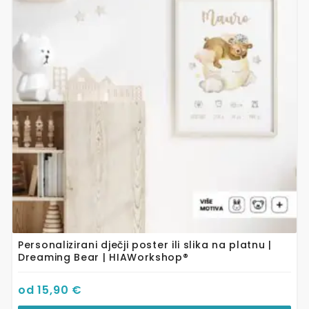
više
varijanti.
Opcije
se
mogu
odabrati
na
stranici
proizvoda
Personalizirani dječji poster ili slika na platnu |
Dreaming Bear | HIAWorkshop®
od
15,90
€