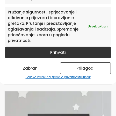
proizvoda
Pružanje sigurnosti, sprječavanje i
otkrivanje prijevara i ispravljanje
grešaka, Pružanje i predstavljanje
Uvijek aktivni
oglašavanja i sadržaja, Spremanje i
priopćavanje izbora u pogledu
privatnosti.
Personalizirani dječji poster ili slika na platnu |
Prihvati
Carnival Train | HIAWorkshop®
od
15,90
€
Zabrani
Prilagodi
ODABERITE OPCIJE
Politika kolačića
Izjava o privatnosti
Otisak
Ovaj
proizvod
ima
više