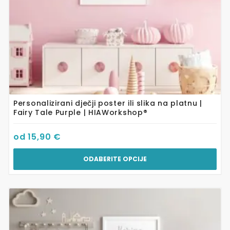
proizvoda
Personalizirani dječji poster ili slika na platnu |
Fairy Tale Purple | HIAWorkshop®
od
15,90
€
ODABERITE OPCIJE
Ovaj
proizvod
ima
više