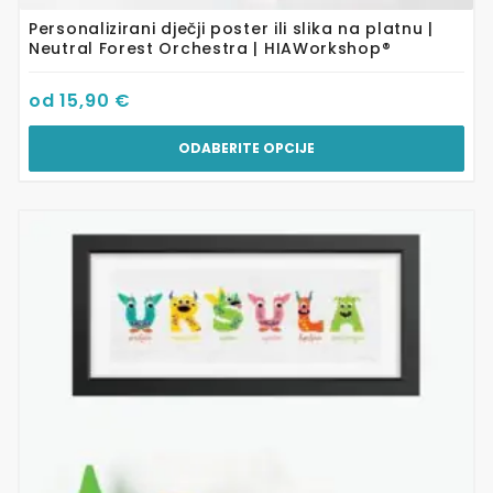
Personalizirani dječji poster ili slika na platnu |
Neutral Forest Orchestra | HIAWorkshop®
od
15,90
€
ODABERITE OPCIJE
Ovaj
proizvod
ima
više
varijanti.
Opcije
se
mogu
odabrati
na
stranici
proizvoda