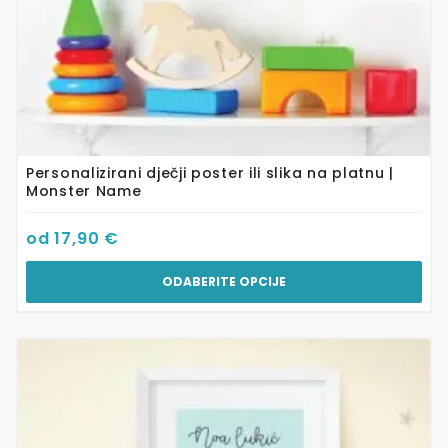
Personalizirani dječji poster ili slika na platnu |
Monster Name
od
17,90
€
ODABERITE OPCIJE
Ovaj
proizvod
ima
više
varijanti.