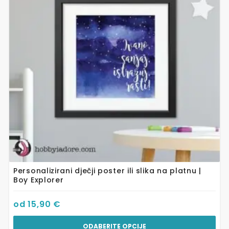
varijanti.
Opcije
se
mogu
odabrati
na
stranici
proizvoda
Personalizirani dječji poster ili slika na platnu |
Boy Explorer
od
15,90
€
ODABERITE OPCIJE