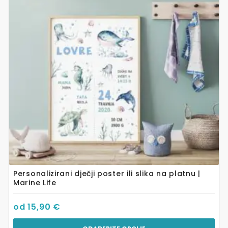
varijanti.
Opcije
se
mogu
odabrati
na
stranici
proizvoda
Personalizirani dječji poster ili slika na platnu |
Marine Life
od
15,90
€