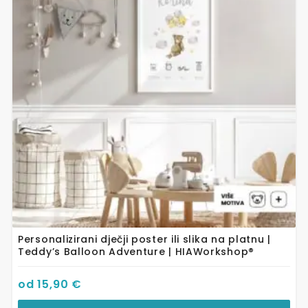
varijanti.
Opcije
se
mogu
odabrati
na
stranici
proizvoda
Personalizirani dječji poster ili slika na platnu |
Teddy’s Balloon Adventure | HIAWorkshop®
od
15,90
€