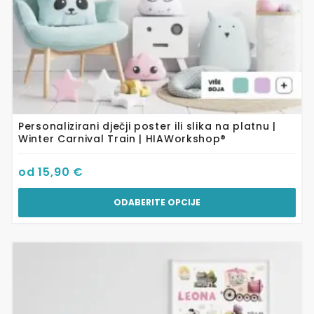
Personalizirani dječji poster ili slika na platnu |
Winter Carnival Train | HIAWorkshop®
od
15,90
€
ODABERITE OPCIJE
Ovaj
proizvod
ima
više
varijanti.