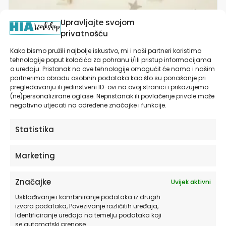
Personalizirani dječji poster ili slika na platnu |
Upravljajte svojom
Choo Choo Train
privatnošću
Kako bismo pružili najbolje iskustvo, mi i naši partneri koristimo
od
15,90
€
tehnologije poput kolačića za pohranu i/ili pristup informacijama
o uređaju. Pristanak na ove tehnologije omogućit će nama i našim
ODABERITE OPCIJE
partnerima obradu osobnih podataka kao što su ponašanje pri
pregledavanju ili jedinstveni ID-ovi na ovoj stranici i prikazujemo
(ne)personalizirane oglase. Nepristanak ili povlačenje privole može
negativno utjecati na određene značajke i funkcije.
Ovaj
proizvod
Statistika
ima
više
varijanti.
Marketing
Opcije
se
Značajke
Uvijek aktivni
mogu
odabrati
Usklađivanje i kombiniranje podataka iz drugih
izvora podataka, Povezivanje različitih uređaja,
na
Identificiranje uređaja na temelju podataka koji
stranici
se automatski prenose.