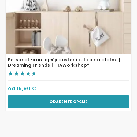
proizvoda
Personalizirani dječji poster ili slika na platnu |
Dreaming Friends | HIAWorkshop®
od
15,90
€
ODABERITE OPCIJE