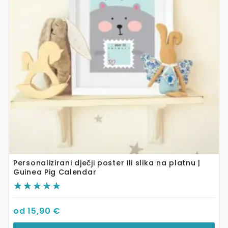
Opcije
se
mogu
odabrati
na
stranici
proizvoda
Personalizirani dječji poster ili slika na platnu |
Guinea Pig Calendar
od
15,90
€