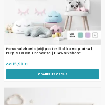
stranici
proizvoda
Personalizirani dječji poster ili slika na platnu |
Purple Forest Orchestra | HIAWorkshop®
od
15,90
€
ODABERITE OPCIJE
Ovaj
proizvod
ima