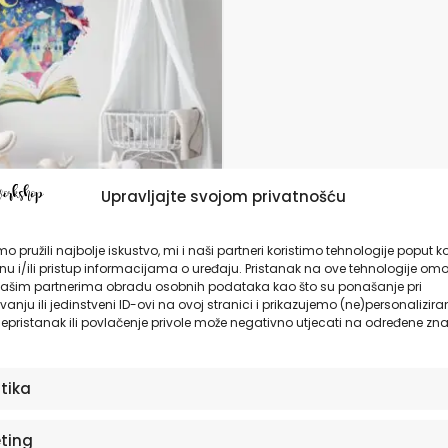
da
Upravljajte svojom privatnošću
nice za zid dječje
o pružili najbolje iskustvo, mi i naši partneri koristimo tehnologije poput k
 Night Tale
u i/ili pristup informacijama o uređaju. Pristanak na ove tehnologije omo
ašim partnerima obradu osobnih podataka kao što su ponašanje pri
anju ili jedinstveni ID-ovi na ovoj stranici i prikazujemo (ne)personalizira
9,90
€
epristanak ili povlačenje privole može negativno utjecati na određene zna
ODABERITE OPCIJE
stika
ting