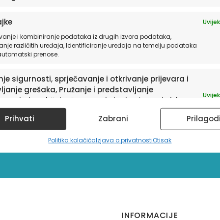
jke
Uvijek
vanje i kombiniranje podataka iz drugih izvora podataka,
anje različitih uređaja, Identificiranje uređaja na temelju podataka
 automatski prenose.
je sigurnosti, sprječavanje i otkrivanje prijevara i
ljanje grešaka, Pružanje i predstavljanje
Uvijek
avanja i sadržaja, Spremanje i priopćavanje izbora
sletter
ledu privatnosti.
Prihvati
Zabrani
Prilagod
a te informacije o
Politika kolačića
Izjava o privatnosti
Otisak
INFORMACIJE