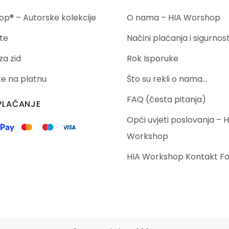
p® – Autorske kolekcije
O nama – HIA Worshop
te
Načini plaćanja i sigurnos
za zid
Rok Isporuke
ike na platnu
Što su rekli o nama…
FAQ (česta pitanja)
PLAĆANJE
Opći uvjeti poslovanja – H
Workshop
HIA Workshop Kontakt F