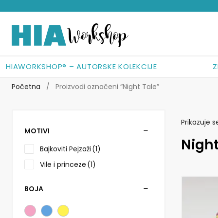
Preskoči
Skoči
na
do
navigaciju
sadržaja
HIAWORKSHOP® – AUTORSKE KOLEKCIJE
Z
Početna
/
Proizvodi označeni “Night Tale”
Prikazuje s
MOTIVI
Night
Bajkoviti Pejzaži
(1)
Vile i princeze
(1)
BOJA
Ovaj
proizvod
ima