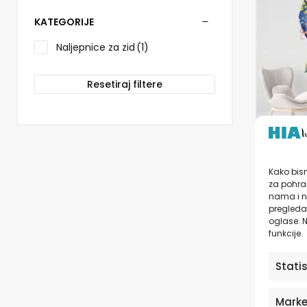
više
varijanti.
KATEGORIJE
Opcije
se
Naljepnice za zid
(1)
mogu
odabrati
Resetiraj filtere
na
stranici
proizvo
Naljep
Kako bism
sobe |
za pohran
nama i n
pregledav
od
1
oglase. N
funkcije.
Stati
Marke