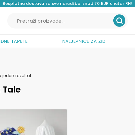
Besplatna dostava za sve narudžbe iznad 70 EUR unutar RH!
Pretraži:
IDNE TAPETE
NALJEPNICE ZA ZID
e jedan rezultat
 Tale