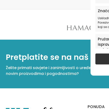
Znača
Usklađi
Poveziv
koji se
Pružan
isprav
oglaš
Pretplatite se na naš New
u pog
Želite primati savjete i zanimljivosti o uređenju dom
novim proizvodima i pogodnostima?
PONUDA