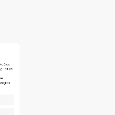
olačića
gućit će
ne
čajke i