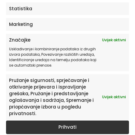
ODABERITE OPCIJE
Statistika
Marketing
Značajke
Uvijek aktivni
Usklađivanje i kombiniranje podataka iz drugih
izvora podataka, Povezivanje različitih uređaja,
Identificiranje uređaja na temelju podataka koji
se automatski prenose.
Pružanje sigurnosti, sprječavanje i
otkrivanje prijevara i ispravljanje
Pretplatite se na naš Newsletter
grešaka, Pružanje i predstavljanje
Uvijek aktivni
Želite primati savjete i zanimljivosti o uređenju doma te
oglašavanja i sadržaja, Spremanje i
informacije o novim proizvodima i pogodnostima?
priopćavanje izbora u pogledu
privatnosti.
Prihvati