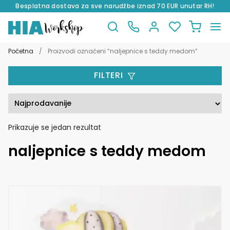
Besplatna dostava za sve narudžbe iznad 70 EUR unutar RH!
Preskoči
Skoči
na
do
Početna
/
Proizvodi označeni “naljepnice s teddy medom”
navigaciju
sadržaja
FILTERI
Prikazuje se jedan rezultat
naljepnice s teddy medom
Ovaj
proizvod
ima
više