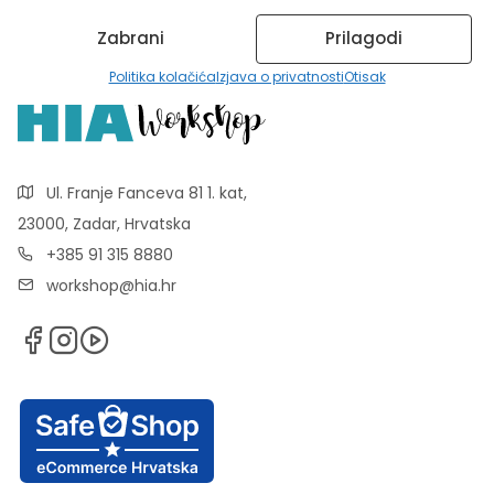
Zabrani
Prilagodi
Politika kolačića
Izjava o privatnosti
Otisak
Ul. Franje Fanceva 81 1. kat,
23000, Zadar, Hrvatska
+385 91 315 8880
workshop@hia.hr