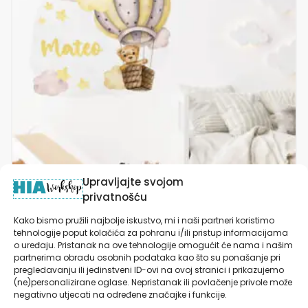
varijanti.
Opcije
se
mogu
odabrati
na
stranici
proizvoda
Upravljajte svojom
privatnošću
Kako bismo pružili najbolje iskustvo, mi i naši partneri koristimo
tehnologije poput kolačića za pohranu i/ili pristup informacijama
Personalizirana Dječja Naljepnica Za Zid Medo
o uređaju. Pristanak na ove tehnologije omogućit će nama i našim
Tedi | Bear Among the Clouds | HIA Workshop®
partnerima obradu osobnih podataka kao što su ponašanje pri
pregledavanju ili jedinstveni ID-ovi na ovoj stranici i prikazujemo
od
19,90
€
(ne)personalizirane oglase. Nepristanak ili povlačenje privole može
negativno utjecati na određene značajke i funkcije.