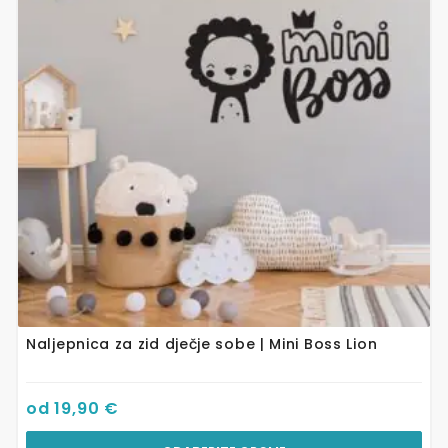
varijanti.
Opcije
se
mogu
odabrati
na
stranici
proizvoda
Naljepnica za zid dječje sobe | Mini Boss Lion
od
19,90
€