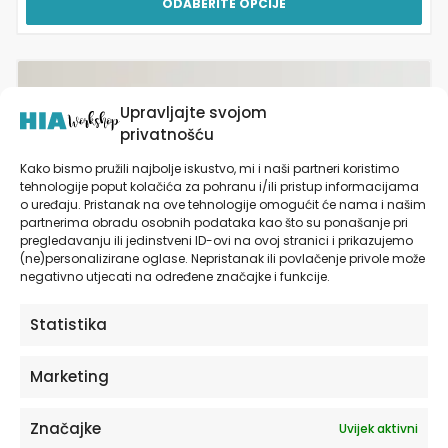
ODABERITE OPCIJE
Ovaj
proizvod
Upravljajte svojom
ima
privatnošću
više
varijanti.
Kako bismo pružili najbolje iskustvo, mi i naši partneri koristimo
Opcije
tehnologije poput kolačića za pohranu i/ili pristup informacijama
se
o uređaju. Pristanak na ove tehnologije omogućit će nama i našim
partnerima obradu osobnih podataka kao što su ponašanje pri
mogu
pregledavanju ili jedinstveni ID-ovi na ovoj stranici i prikazujemo
odabrati
(ne)personalizirane oglase. Nepristanak ili povlačenje privole može
na
negativno utjecati na određene značajke i funkcije.
stranici
proizvoda
Statistika
Marketing
Značajke
Uvijek aktivni