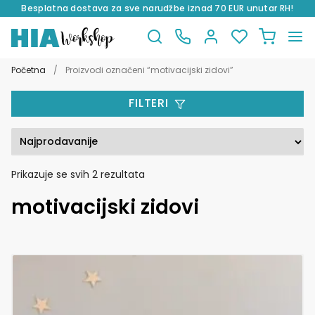
Besplatna dostava za sve narudžbe iznad 70 EUR unutar RH!
Preskoči
Skoči
na
do
Početna
/
Proizvodi označeni “motivacijski zidovi”
navigaciju
sadržaja
FILTERI
Poredano
Prikazuje se svih 2 rezultata
po
motivacijski zidovi
popularnosti
Ovaj
proizvod
ima
više