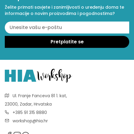
Želite primati savjete i zanimljivosti o uređenju doma te
informacije o novim proizvodima i pogodnostima?
Ul. Franje Fanceva 81 1. kat,
23000, Zadar, Hrvatska
+385 91 315 8880
workshop@hia.hr