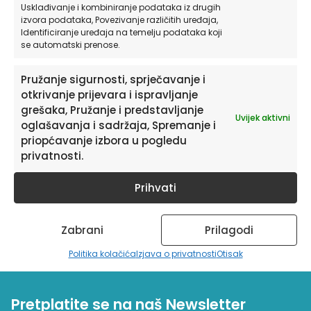
Usklađivanje i kombiniranje podataka iz drugih
izvora podataka, Povezivanje različitih uređaja,
Naljepnice za zid dječje sobe | I’m a Hero
Identificiranje uređaja na temelju podataka koji
se automatski prenose.
od
19,90
€
Pružanje sigurnosti, sprječavanje i
otkrivanje prijevara i ispravljanje
ODABERITE OPCIJE
grešaka, Pružanje i predstavljanje
Uvijek aktivni
oglašavanja i sadržaja, Spremanje i
priopćavanje izbora u pogledu
privatnosti.
Prihvati
Zabrani
Prilagodi
Politika kolačića
Izjava o privatnosti
Otisak
Pretplatite se na naš Newsletter