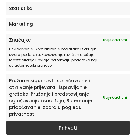
ODABERITE OPCIJE
Statistika
Marketing
Značajke
Uvijek aktivni
Usklađivanje i kombiniranje podataka iz drugih
izvora podataka, Povezivanje različitih uređaja,
Identificiranje uređaja na temelju podataka koji
se automatski prenose.
Pružanje sigurnosti, sprječavanje i
otkrivanje prijevara i ispravljanje
Pretplatite se na naš Newsletter
grešaka, Pružanje i predstavljanje
Uvijek aktivni
Želite primati savjete i zanimljivosti o uređenju doma te
oglašavanja i sadržaja, Spremanje i
informacije o novim proizvodima i pogodnostima?
priopćavanje izbora u pogledu
privatnosti.
Prihvati