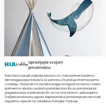
varijanti.
Opcije
se
mogu
odabrati
na
stranici
proizvoda
Upravljajte svojom
privatnošću
Kako bismo pružili najbolje iskustvo, mi i naši partneri koristimo
tehnologije poput kolačića za pohranu i/ili pristup informacijama
Naljepnice za zid dječje sobe | Whale Sailor
o uređaju. Pristanak na ove tehnologije omogućit će nama i našim
partnerima obradu osobnih podataka kao što su ponašanje pri
pregledavanju ili jedinstveni ID-ovi na ovoj stranici i prikazujemo
od
19,90
€
(ne)personalizirane oglase. Nepristanak ili povlačenje privole može
negativno utjecati na određene značajke i funkcije.