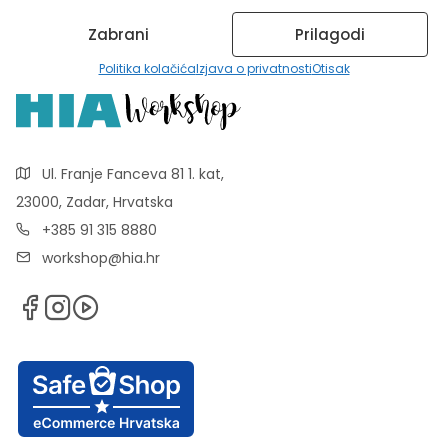
Zabrani
Prilagodi
Politika kolačića
Izjava o privatnosti
Otisak
Ul. Franje Fanceva 81 1. kat,
23000, Zadar, Hrvatska
+385 91 315 8880
workshop@hia.hr