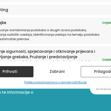
ting
jke
Uvijek
vanje i kombiniranje podataka iz drugih izvora podataka,
anje različitih uređaja, Identificiranje uređaja na temelju podataka
 automatski prenose.
je sigurnosti, sprječavanje i otkrivanje prijevara i
ljanje grešaka, Pružanje i predstavljanje
Uvijek
avanja i sadržaja, Spremanje i priopćavanje izbora
ledu privatnosti.
Prihvati
Zabrani
Prilagod
sletter
Politika kolačića
Izjava o privatnosti
Otisak
a te informacije o