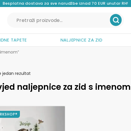
Besplatna dostava za sve narudžbe iznad 70 EUR unutar RH!
Pretraži:
IDNE TAPETE
NALJEPNICE ZA ZID
s imenom”
e jedan rezultat
jed naljepnice za zid s imenom
ORKSHOP®