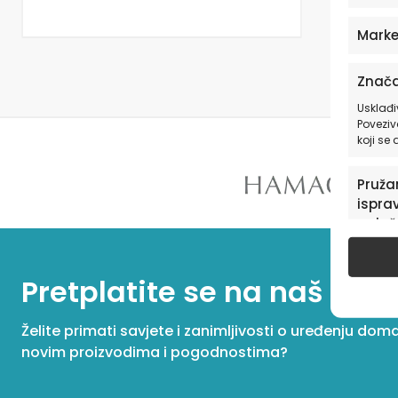
Marke
Znača
Usklađi
Poveziv
koji se
Pružan
isprav
oglaš
u pog
Pretplatite se na naš New
Želite primati savjete i zanimljivosti o uređenju dom
novim proizvodima i pogodnostima?