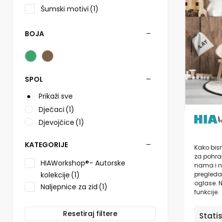
više
Šumski motivi
(1)
varijanti.
Opcije
se
BOJA
mogu
odabrati
na
stranici
SPOL
proizvo
Prikaži sve
Dječaci
(1)
Nalje
Djevojčice
(1)
dječj
Bear’s
KATEGORIJE
Kako bism
HIAWo
za pohran
HIAWorkshop®- Autorske
od
1
nama i n
pregledav
kolekcije
(1)
oglase. N
Naljepnice za zid
(1)
funkcije.
Resetiraj filtere
Stati