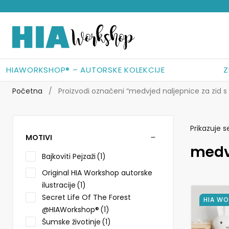
Preskoči
Skoči
na
do
navigaciju
sadržaja
HIAWORKSHOP® – AUTORSKE KOLEKCIJE
Z
Početna
/
Proizvodi označeni “medvjed naljepnice za zid 
Prikazuje s
MOTIVI
medv
Bajkoviti Pejzaži
(1)
Original HIA Workshop autorske
ilustracije
(1)
Secret Life Of The Forest
Ovaj
HIA W
proizvod
@HIAWorkshop®
(1)
ima
Šumske životinje
(1)