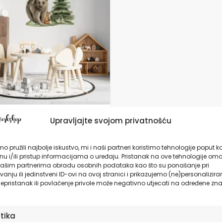
da
pnica s imenom za zid
Upravljajte svojom privatnošću
e sobe Medvjed |
 Secret Life |
o pružili najbolje iskustvo, mi i naši partneri koristimo tehnologije poput k
rkshop®
u i/ili pristup informacijama o uređaju. Pristanak na ove tehnologije omo
9,90
€
ašim partnerima obradu osobnih podataka kao što su ponašanje pri
anju ili jedinstveni ID-ovi na ovoj stranici i prikazujemo (ne)personalizira
epristanak ili povlačenje privole može negativno utjecati na određene zna
ODABERITE OPCIJE
stika