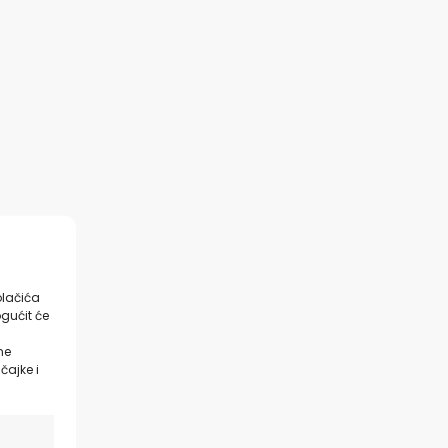
olačića
gućit će
ne
čajke i