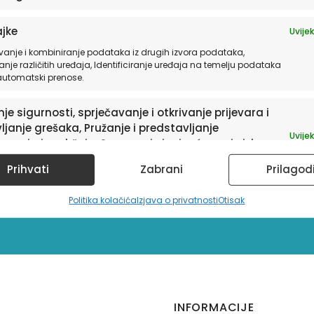
jke
Uvijek
vanje i kombiniranje podataka iz drugih izvora podataka,
anje različitih uređaja, Identificiranje uređaja na temelju podataka
 automatski prenose.
je sigurnosti, sprječavanje i otkrivanje prijevara i
ljanje grešaka, Pružanje i predstavljanje
Uvijek
avanja i sadržaja, Spremanje i priopćavanje izbora
sletter
ledu privatnosti.
Prihvati
Zabrani
Prilagod
a te informacije o
Politika kolačića
Izjava o privatnosti
Otisak
INFORMACIJE