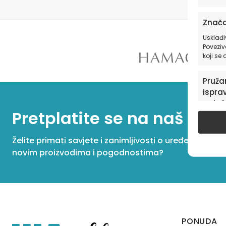
Znača
Usklađi
Poveziv
koji se
Pružan
isprav
oglaš
Pretplatite se na naš New
u pog
Želite primati savjete i zanimljivosti o uređenju dom
novim proizvodima i pogodnostima?
PONUDA