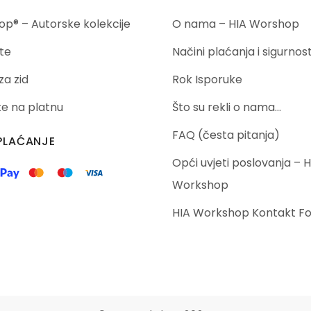
p® – Autorske kolekcije
O nama – HIA Worshop
te
Načini plaćanja i sigurnos
za zid
Rok Isporuke
ike na platnu
Što su rekli o nama…
FAQ (česta pitanja)
PLAĆANJE
Opći uvjeti poslovanja – H
Workshop
HIA Workshop Kontakt F