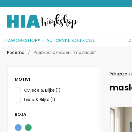
Preskoči
Skoči
na
do
navigaciju
sadržaja
HIAWORKSHOP® – AUTORSKE KOLEKCIJE
Z
Početna
/
Proizvodi označeni “maslačak”
Prikazuje s
MOTIVI
masl
Cvijeće & Biljke
(1)
Lišće & Biljke
(1)
BOJA
Ovaj
proizvod
ima