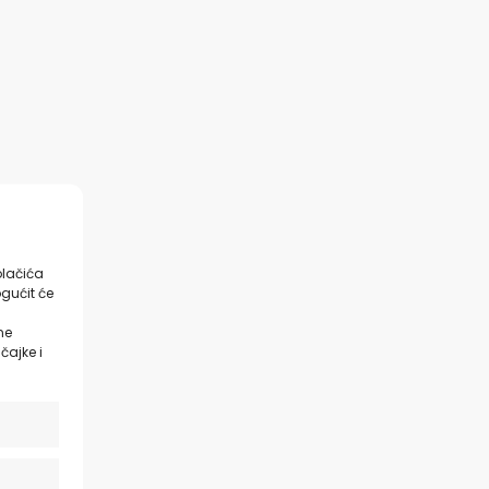
olačića
gućit će
ne
čajke i