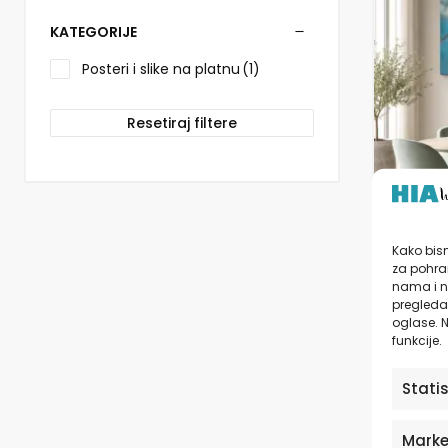
više
varijanti.
KATEGORIJE
Opcije
se
Posteri i slike na platnu
(1)
mogu
odabrati
Resetiraj filtere
na
stranici
proizvo
Posteri
Kako bism
Dande
za pohran
nama i n
pregledav
od
11
oglase. N
funkcije.
Stati
Marke