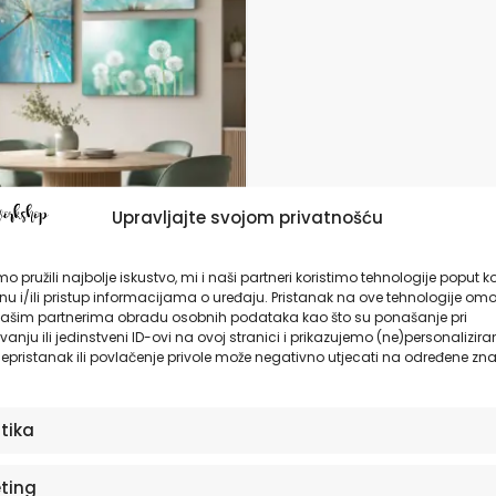
da
Upravljajte svojom privatnošću
 ili Slike na platnu |
o pružili najbolje iskustvo, mi i naši partneri koristimo tehnologije poput k
lion
u i/ili pristup informacijama o uređaju. Pristanak na ove tehnologije omo
ašim partnerima obradu osobnih podataka kao što su ponašanje pri
anju ili jedinstveni ID-ovi na ovoj stranici i prikazujemo (ne)personalizira
,90
€
epristanak ili povlačenje privole može negativno utjecati na određene zna
ODABERITE OPCIJE
stika
ting