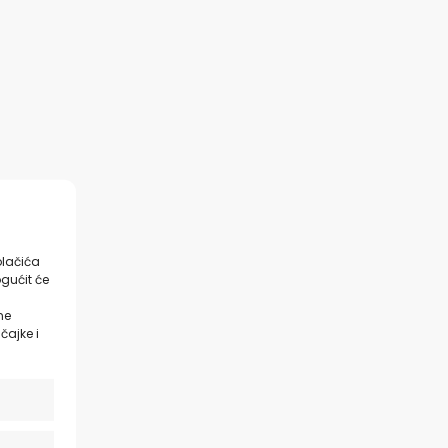
olačića
gućit će
ne
čajke i