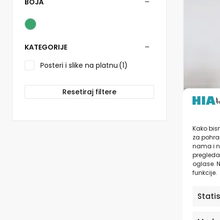
više
BOJA
varijanti.
Opcije
se
mogu
KATEGORIJE
odabrati
na
Posteri i slike na platnu
(1)
stranici
proizvo
Resetiraj filtere
Galeri
Nature
Kako bism
Wall
za pohran
nama i n
pregledav
od
1
oglase. N
funkcije.
Stati