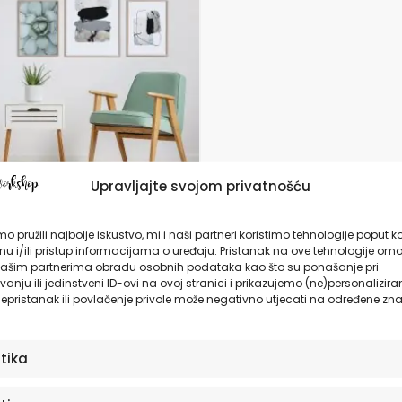
da
Upravljajte svojom privatnošću
ja slika za zid –
 Portraits | Gallery
o pružili najbolje iskustvo, mi i naši partneri koristimo tehnologije poput k
u i/ili pristup informacijama o uređaju. Pristanak na ove tehnologije omo
ašim partnerima obradu osobnih podataka kao što su ponašanje pri
anju ili jedinstveni ID-ovi na ovoj stranici i prikazujemo (ne)personalizira
23,52
€
epristanak ili povlačenje privole može negativno utjecati na određene zna
ODABERITE OPCIJE
stika