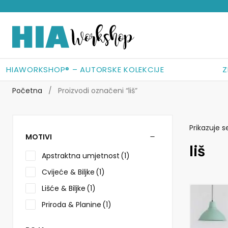
Preskoči
Skoči
na
do
navigaciju
sadržaja
HIAWORKSHOP® – AUTORSKE KOLEKCIJE
Z
Početna
/
Proizvodi označeni “liš”
Prikazuje s
MOTIVI
liš
Apstraktna umjetnost
(1)
Cvijeće & Biljke
(1)
Lišće & Biljke
(1)
Ovaj
Priroda & Planine
(1)
proizvod
ima