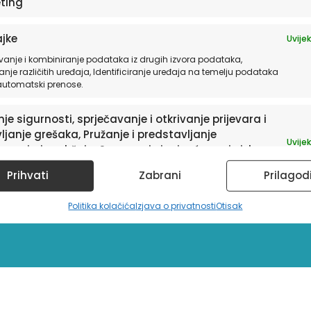
ting
jke
Uvijek
vanje i kombiniranje podataka iz drugih izvora podataka,
anje različitih uređaja, Identificiranje uređaja na temelju podataka
 automatski prenose.
je sigurnosti, sprječavanje i otkrivanje prijevara i
ljanje grešaka, Pružanje i predstavljanje
Uvijek
avanja i sadržaja, Spremanje i priopćavanje izbora
ledu privatnosti.
sletter
Prihvati
Zabrani
Prilagod
Politika kolačića
Izjava o privatnosti
Otisak
a te informacije o