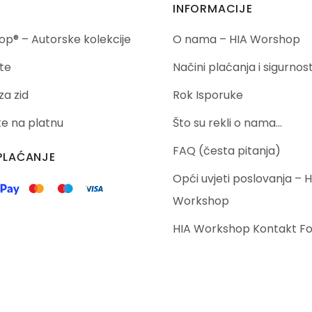
INFORMACIJE
p® – Autorske kolekcije
O nama – HIA Worshop
te
Načini plaćanja i sigurnos
za zid
Rok Isporuke
ike na platnu
Što su rekli o nama…
FAQ (česta pitanja)
PLAĆANJE
Opći uvjeti poslovanja – H
Workshop
HIA Workshop Kontakt F