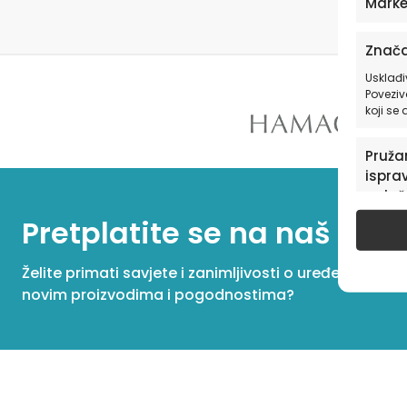
Marke
Znača
Usklađi
Poveziv
koji se
Pružan
isprav
oglaš
u pog
Pretplatite se na naš New
Želite primati savjete i zanimljivosti o uređenju dom
novim proizvodima i pogodnostima?