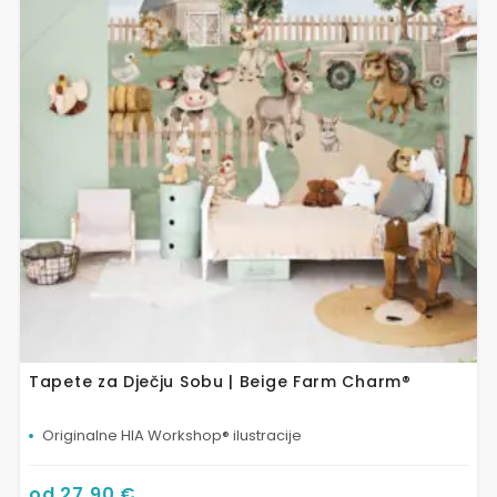
varijanti.
Opcije
se
mogu
odabrati
na
stranici
proizvoda
Tapete za Dječju Sobu | Beige Farm Charm®
Originalne HIA Workshop® ilustracije
od
27,90
€