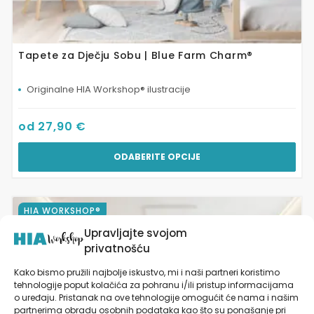
Tapete za Dječju Sobu | Blue Farm Charm®
Originalne HIA Workshop® ilustracije
od
27,90
€
ODABERITE OPCIJE
Ovaj
HIA WORKSHOP®
proizvod
Upravljajte svojom
ima
privatnošću
više
varijanti.
Kako bismo pružili najbolje iskustvo, mi i naši partneri koristimo
Opcije
tehnologije poput kolačića za pohranu i/ili pristup informacijama
se
o uređaju. Pristanak na ove tehnologije omogućit će nama i našim
partnerima obradu osobnih podataka kao što su ponašanje pri
mogu