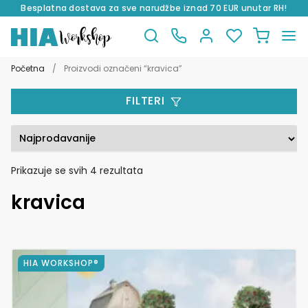
Besplatna dostava za sve narudžbe iznad 70 EUR unutar RH!
Preskoči
Skoči
na
do
Početna
/
Proizvodi označeni “kravica”
navigaciju
sadržaja
FILTERI
Poredano
Prikazuje se svih 4 rezultata
po
kravica
popularnosti
Ovaj
HIA WORKSHOP®
proizvod
ima
više