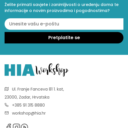
Želite primati savjete i zanimljivosti o uređenju doma te
informacije o novim proizvodima i pogodnostima?
Ul. Franje Fanceva 81 1. kat,
23000, Zadar, Hrvatska
+385 91 315 8880
workshop@hia.hr