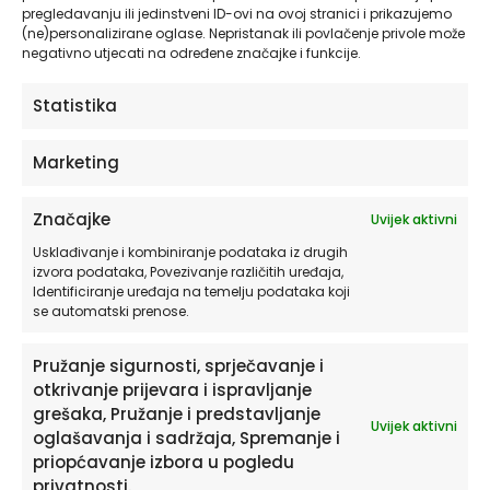
pregledavanju ili jedinstveni ID-ovi na ovoj stranici i prikazujemo
odabrati
(ne)personalizirane oglase. Nepristanak ili povlačenje privole može
na
negativno utjecati na određene značajke i funkcije.
stranici
proizvoda
Statistika
Marketing
Značajke
Uvijek aktivni
Usklađivanje i kombiniranje podataka iz drugih
izvora podataka, Povezivanje različitih uređaja,
Tapete za Dječju Sobu | Pink Farm Charm®
Identificiranje uređaja na temelju podataka koji
se automatski prenose.
Originalne HIA Workshop® ilustracije
Pružanje sigurnosti, sprječavanje i
otkrivanje prijevara i ispravljanje
od
27,90
€
grešaka, Pružanje i predstavljanje
Uvijek aktivni
oglašavanja i sadržaja, Spremanje i
ODABERITE OPCIJE
priopćavanje izbora u pogledu
privatnosti.