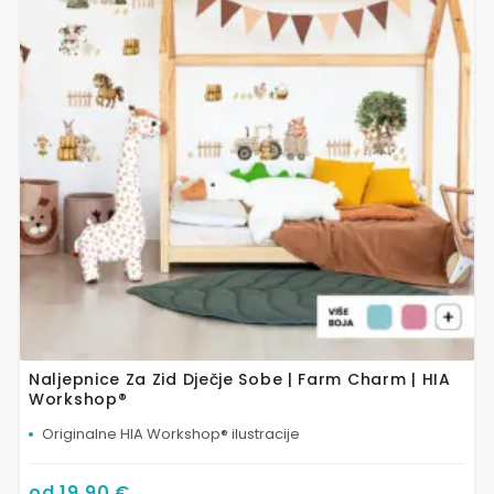
varijanti.
Opcije
se
mogu
odabrati
na
stranici
proizvoda
Naljepnice Za Zid Dječje Sobe | Farm Charm | HIA
Workshop®
Originalne HIA Workshop® ilustracije
od
19,90
€