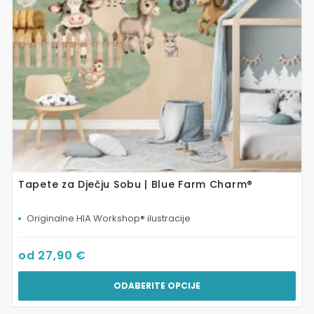
odabrati
na
stranici
proizvoda
Tapete za Dječju Sobu | Blue Farm Charm®
Originalne HIA Workshop® ilustracije
od
27,90
€
ODABERITE OPCIJE