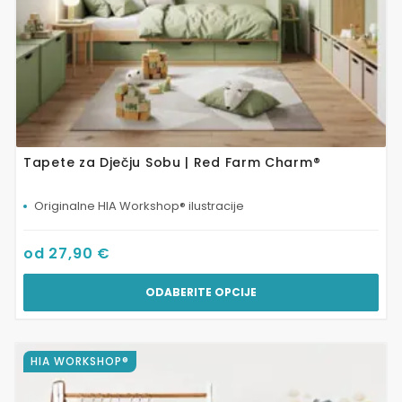
proizvoda
Tapete za Dječju Sobu | Red Farm Charm®
Originalne HIA Workshop® ilustracije
od
27,90
€
ODABERITE OPCIJE
Ovaj
HIA WORKSHOP®
proizvod
ima