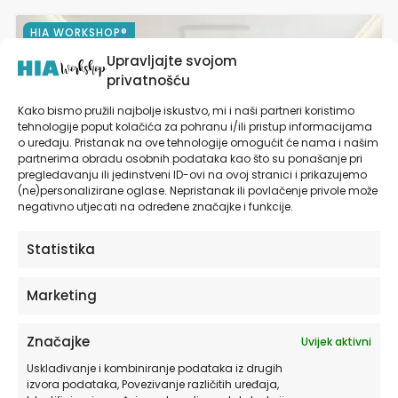
Ovaj
HIA WORKSHOP®
proizvod
Upravljajte svojom
ima
privatnošću
više
varijanti.
Kako bismo pružili najbolje iskustvo, mi i naši partneri koristimo
Opcije
tehnologije poput kolačića za pohranu i/ili pristup informacijama
se
o uređaju. Pristanak na ove tehnologije omogućit će nama i našim
partnerima obradu osobnih podataka kao što su ponašanje pri
mogu
pregledavanju ili jedinstveni ID-ovi na ovoj stranici i prikazujemo
odabrati
(ne)personalizirane oglase. Nepristanak ili povlačenje privole može
na
negativno utjecati na određene značajke i funkcije.
stranici
proizvoda
Statistika
Marketing
Značajke
Uvijek aktivni
Usklađivanje i kombiniranje podataka iz drugih
izvora podataka, Povezivanje različitih uređaja,
Tapete za Dječju Sobu | Pink Farm Charm®