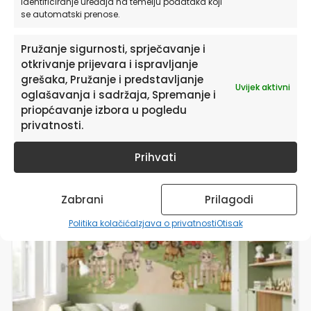
Identificiranje uređaja na temelju podataka koji
se automatski prenose.
Originalne HIA Workshop® ilustracije
Pružanje sigurnosti, sprječavanje i
otkrivanje prijevara i ispravljanje
od
27,90
€
grešaka, Pružanje i predstavljanje
Uvijek aktivni
oglašavanja i sadržaja, Spremanje i
ODABERITE OPCIJE
priopćavanje izbora u pogledu
privatnosti.
Ovaj
HIA WORKSHOP®
Prihvati
proizvod
ima
više
Zabrani
Prilagodi
varijanti.
Opcije
Politika kolačića
Izjava o privatnosti
Otisak
se
mogu
odabrati
na
stranici