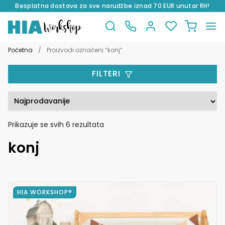
Besplatna dostava za sve narudžbe iznad 70 EUR unutar RH!
Preskoči
Skoči
na
do
Početna
/
Proizvodi označeni “konj”
navigaciju
sadržaja
FILTERI
Poredano
Prikazuje se svih 6 rezultata
po
konj
popularnosti
Ovaj
HIA WORKSHOP®
proizvod
ima
više