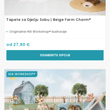
Tapete za Dječju Sobu | Beige Farm Charm®
Originalne HIA Workshop® ilustracije
od
27,90
€
ODABERITE OPCIJE
Ovaj
HIA WORKSHOP®
proizvod
ima
više
varijanti.
Opcije
se
mogu