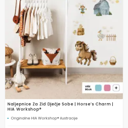
više
varijanti.
Opcije
se
mogu
odabrati
na
stranici
proizvoda
Naljepnice Za Zid Dječje Sobe | Horse’s Charm |
HIA Workshop®
Originalne HIA Workshop® ilustracije