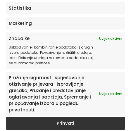
ODABERITE OPCIJE
Statistika
Marketing
Značajke
Uvijek aktivni
Usklađivanje i kombiniranje podataka iz drugih
izvora podataka, Povezivanje različitih uređaja,
Identificiranje uređaja na temelju podataka koji
se automatski prenose.
Pružanje sigurnosti, sprječavanje i
otkrivanje prijevara i ispravljanje
Pretplatite se na naš Newsletter
grešaka, Pružanje i predstavljanje
Uvijek aktivni
Želite primati savjete i zanimljivosti o uređenju doma te
oglašavanja i sadržaja, Spremanje i
informacije o novim proizvodima i pogodnostima?
priopćavanje izbora u pogledu
privatnosti.
Prihvati