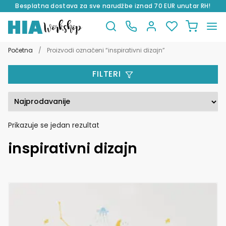
Besplatna dostava za sve narudžbe iznad 70 EUR unutar RH!
Preskoči
Skoči
na
do
Početna
/
Proizvodi označeni “inspirativni dizajn”
navigaciju
sadržaja
FILTERI
Prikazuje se jedan rezultat
inspirativni dizajn
Ovaj
proizvod
ima
više