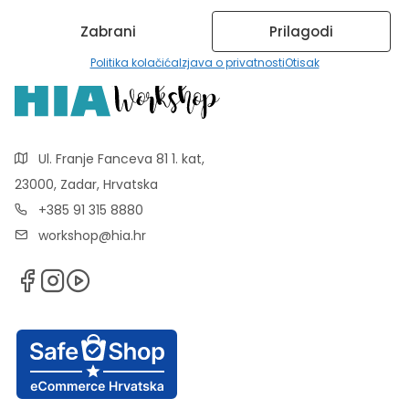
Zabrani
Prilagodi
Politika kolačića
Izjava o privatnosti
Otisak
Ul. Franje Fanceva 81 1. kat,
23000, Zadar, Hrvatska
+385 91 315 8880
workshop@hia.hr