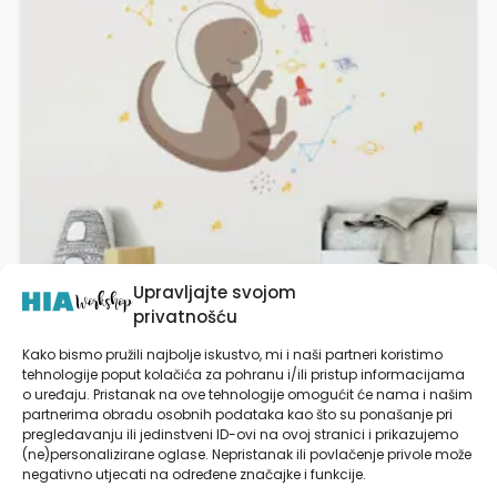
varijanti.
Opcije
se
mogu
odabrati
na
stranici
proizvoda
Upravljajte svojom
privatnošću
Kako bismo pružili najbolje iskustvo, mi i naši partneri koristimo
tehnologije poput kolačića za pohranu i/ili pristup informacijama
Naljepnica za zid dječje sobe | Astronaut Dino
o uređaju. Pristanak na ove tehnologije omogućit će nama i našim
partnerima obradu osobnih podataka kao što su ponašanje pri
pregledavanju ili jedinstveni ID-ovi na ovoj stranici i prikazujemo
od
19,90
€
(ne)personalizirane oglase. Nepristanak ili povlačenje privole može
negativno utjecati na određene značajke i funkcije.