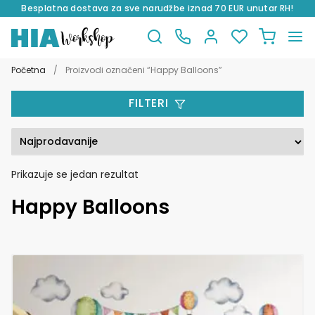
Besplatna dostava za sve narudžbe iznad 70 EUR unutar RH!
Preskoči
Skoči
na
do
Početna
/
Proizvodi označeni “Happy Balloons”
navigaciju
sadržaja
FILTERI
Prikazuje se jedan rezultat
Happy Balloons
Ovaj
proizvod
ima
više