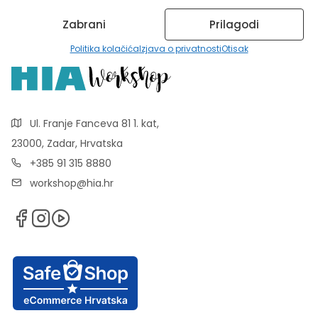
Zabrani
Prilagodi
Politika kolačića
Izjava o privatnosti
Otisak
Ul. Franje Fanceva 81 1. kat,
23000, Zadar, Hrvatska
+385 91 315 8880
workshop@hia.hr