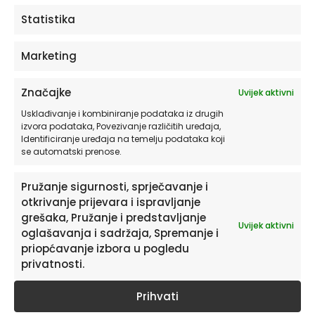
ODABERITE OPCIJE
Statistika
Marketing
Značajke
Uvijek aktivni
Usklađivanje i kombiniranje podataka iz drugih
izvora podataka, Povezivanje različitih uređaja,
Identificiranje uređaja na temelju podataka koji
se automatski prenose.
Pružanje sigurnosti, sprječavanje i
otkrivanje prijevara i ispravljanje
Pretplatite se na naš Newsletter
grešaka, Pružanje i predstavljanje
Uvijek aktivni
Želite primati savjete i zanimljivosti o uređenju doma te
oglašavanja i sadržaja, Spremanje i
informacije o novim proizvodima i pogodnostima?
priopćavanje izbora u pogledu
privatnosti.
Prihvati