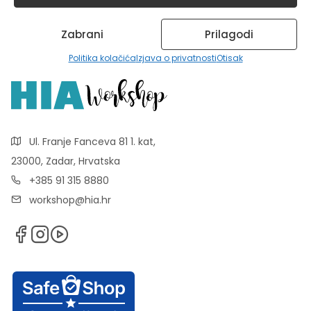
Zabrani
Prilagodi
Politika kolačića
Izjava o privatnosti
Otisak
Ul. Franje Fanceva 81 1. kat,
23000, Zadar, Hrvatska
+385 91 315 8880
workshop@hia.hr