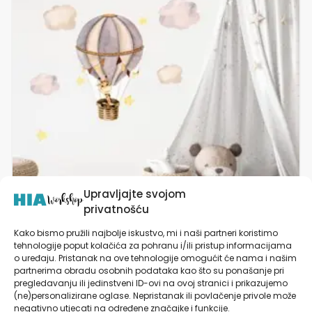
varijanti.
Opcije
se
mogu
odabrati
na
stranici
proizvoda
Upravljajte svojom
privatnošću
Kako bismo pružili najbolje iskustvo, mi i naši partneri koristimo
Naljepnice za zid dječje sobe | Giraffe Among the
tehnologije poput kolačića za pohranu i/ili pristup informacijama
Clouds | HIAWorkshop®
o uređaju. Pristanak na ove tehnologije omogućit će nama i našim
partnerima obradu osobnih podataka kao što su ponašanje pri
pregledavanju ili jedinstveni ID-ovi na ovoj stranici i prikazujemo
(ne)personalizirane oglase. Nepristanak ili povlačenje privole može
od
19,90
€
negativno utjecati na određene značajke i funkcije.