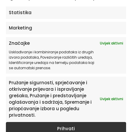
ODABERITE OPCIJE
Statistika
Marketing
Značajke
Uvijek aktivni
Usklađivanje i kombiniranje podataka iz drugih
izvora podataka, Povezivanje različitih uređaja,
Identificiranje uređaja na temelju podataka koji
se automatski prenose.
Pružanje sigurnosti, sprječavanje i
otkrivanje prijevara i ispravljanje
Pretplatite se na naš Newsletter
grešaka, Pružanje i predstavljanje
Uvijek aktivni
oglašavanja i sadržaja, Spremanje i
Želite primati savjete i zanimljivosti o uređenju doma te
priopćavanje izbora u pogledu
informacije o novim proizvodima i pogodnostima?
privatnosti.
Prihvati