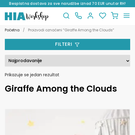
Besplatna dostava za sve narudžbe iznad 70 EUR unutar RH!
Preskoči
Skoči
na
do
Početna
/
Proizvodi označeni “Giraffe Among the Clouds”
navigaciju
sadržaja
FILTERI
Prikazuje se jedan rezultat
Giraffe Among the Clouds
Ovaj
proizvod
ima
više