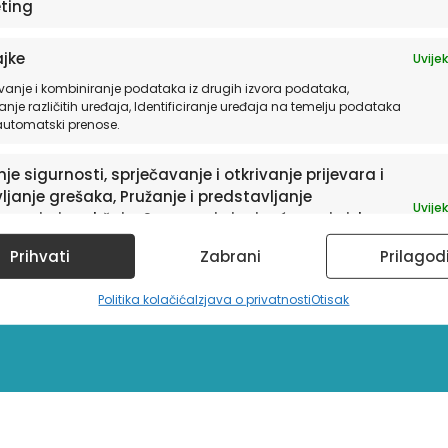
ting
jke
Uvijek
vanje i kombiniranje podataka iz drugih izvora podataka,
anje različitih uređaja, Identificiranje uređaja na temelju podataka
 automatski prenose.
je sigurnosti, sprječavanje i otkrivanje prijevara i
ljanje grešaka, Pružanje i predstavljanje
Uvijek
avanja i sadržaja, Spremanje i priopćavanje izbora
ledu privatnosti.
sletter
Prihvati
Zabrani
Prilagod
Politika kolačića
Izjava o privatnosti
Otisak
a te informacije o