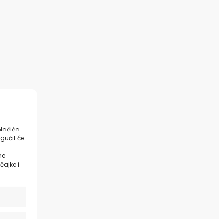
olačića
gućit će
ne
čajke i