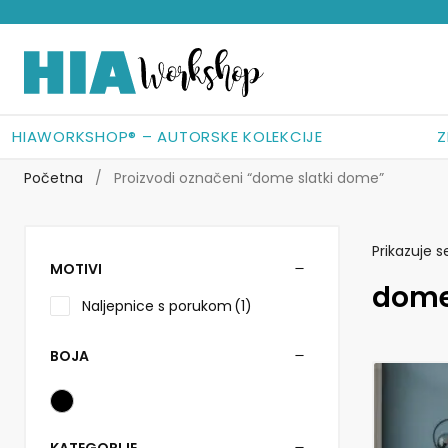
Preskoči
Skoči
na
do
navigaciju
sadržaja
HIAWORKSHOP® – AUTORSKE KOLEKCIJE
Z
Početna
/
Proizvodi označeni “dome slatki dome”
Prikazuje s
MOTIVI
dome
Naljepnice s porukom
(1)
BOJA
Ovaj
proizvod
ima