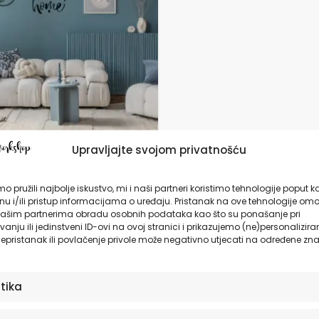
da
Upravljajte svojom privatnošću
nice za zid | Home
t Home
o pružili najbolje iskustvo, mi i naši partneri koristimo tehnologije poput k
u i/ili pristup informacijama o uređaju. Pristanak na ove tehnologije omo
ašim partnerima obradu osobnih podataka kao što su ponašanje pri
anju ili jedinstveni ID-ovi na ovoj stranici i prikazujemo (ne)personalizira
9,90
€
epristanak ili povlačenje privole može negativno utjecati na određene zna
ODABERITE OPCIJE
stika