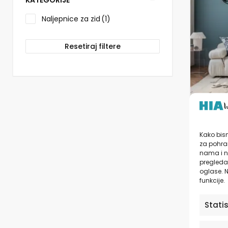
KATEGORIJE
više
varijanti.
Naljepnice za zid
(1)
Opcije
se
mogu
Resetiraj filtere
odabrati
na
stranici
proizvo
Naljep
Swee
Kako bism
za pohran
nama i n
pregledav
od
1
oglase. N
funkcije.
Stati