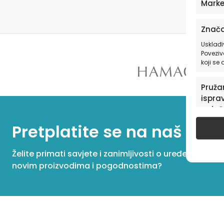
Marke
Znača
Usklađi
Poveziv
koji se
Pružan
isprav
oglaš
u pog
Pretplatite se na naš New
Želite primati savjete i zanimljivosti o uređenju dom
novim proizvodima i pogodnostima?