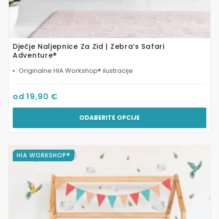
Dječje Naljepnice Za Zid | Zebra’s Safari
Adventure®
Originalne HIA Workshop® ilustracije
od
19,90
€
ODABERITE OPCIJE
Ovaj
HIA WORKSHOP®
proizvod
ima
više
varijanti.
Opcije
se