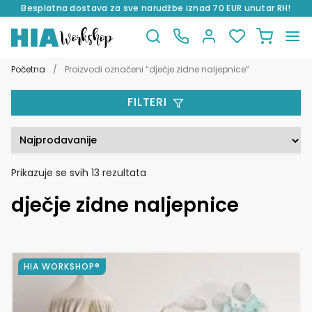
Besplatna dostava za sve narudžbe iznad 70 EUR unutar RH!
Preskoči
Skoči
na
do
Početna
/
Proizvodi označeni “dječje zidne naljepnice”
navigaciju
sadržaja
FILTERI
Poredano
Prikazuje se svih 13 rezultata
po
dječje zidne naljepnice
popularnosti
Ovaj
HIA WORKSHOP®
proizvod
ima
više