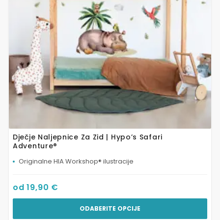
mogu
odabrati
na
stranici
proizvoda
Dječje Naljepnice Za Zid | Hypo’s Safari
Adventure®
Originalne HIA Workshop® ilustracije
od
19,90
€
ODABERITE OPCIJE