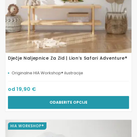
proizvoda
Dječje Naljepnice Za Zid | Lion’s Safari Adventure®
Originalne HIA Workshop® ilustracije
od
19,90
€
ODABERITE OPCIJE
Ovaj
HIA WORKSHOP®
proizvod