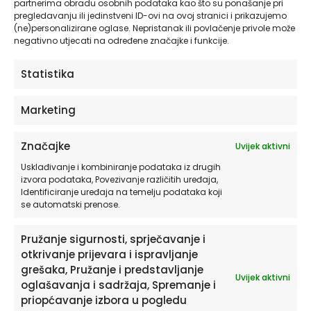
partnerima obradu osobnih podataka kao što su ponašanje pri
pregledavanju ili jedinstveni ID-ovi na ovoj stranici i prikazujemo
ODABERITE OPCIJE
(ne)personalizirane oglase. Nepristanak ili povlačenje privole može
negativno utjecati na određene značajke i funkcije.
Ovaj
HIA WORKSHOP®
Statistika
proizvod
ima
Marketing
više
varijanti.
Opcije
Značajke
Uvijek aktivni
se
Usklađivanje i kombiniranje podataka iz drugih
mogu
izvora podataka, Povezivanje različitih uređaja,
odabrati
Identificiranje uređaja na temelju podataka koji
na
se automatski prenose.
stranici
proizvoda
Pružanje sigurnosti, sprječavanje i
otkrivanje prijevara i ispravljanje
grešaka, Pružanje i predstavljanje
Uvijek aktivni
oglašavanja i sadržaja, Spremanje i
priopćavanje izbora u pogledu