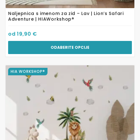
Naljepnica s imenom za zid – Lav | Lion’s Safari
Adventure | HIAWorkshop®
od
19,90
€
ODABERITE OPCIJE
Ovaj
HIA WORKSHOP®
proizvod
ima
više
varijanti.
Opcije
se
mogu
odabrati
na
stranici