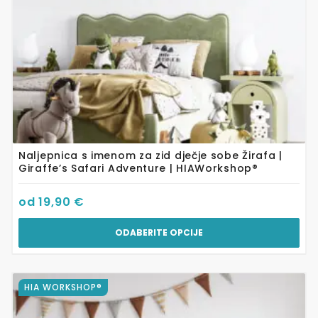
stranici
proizvoda
Naljepnica s imenom za zid dječje sobe Žirafa |
Giraffe’s Safari Adventure | HIAWorkshop®
od
19,90
€
ODABERITE OPCIJE
Ovaj
HIA WORKSHOP®
proizvod
ima