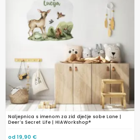
ima
više
varijanti.
Opcije
se
mogu
odabrati
na
stranici
proizvoda
Naljepnica s imenom za zid dječje sobe Lane |
Deer’s Secret Life | HIAWorkshop®
od
19,90
€