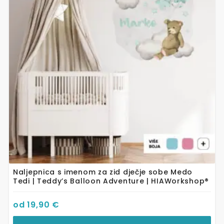
varijanti.
Opcije
se
mogu
odabrati
na
stranici
proizvoda
Naljepnica s imenom za zid dječje sobe Medo
Tedi | Teddy’s Balloon Adventure | HIAWorkshop®
od
19,90
€