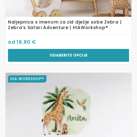
Naljepnica s imenom za zid dječje sobe Zebra |
Zebra’s Safari Adventure | HIAWorkshop®
od
19,90
€
ODABERITE OPCIJE
Ovaj
HIA WORKSHOP®
proizvod
ima
više
varijanti.
Opcije
se
mogu
odabrati
na