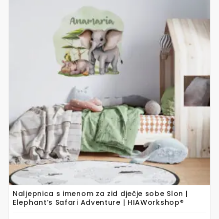
proizvod
ima
više
varijanti.
Opcije
se
mogu
odabrati
na
stranici
proizvoda
Naljepnica s imenom za zid dječje sobe Slon |
Elephant’s Safari Adventure | HIAWorkshop®