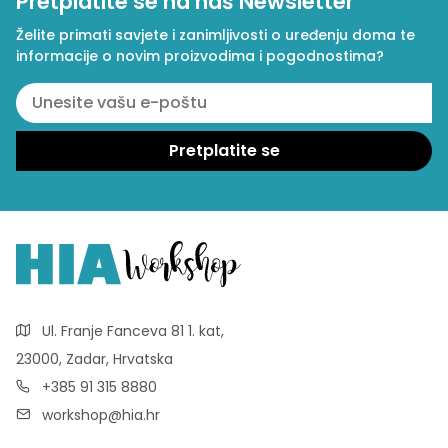
Pretplatite se na naš Newsletter
Želite primati savjete i zanimljivosti o uređenju doma te
informacije o novim proizvodima i pogodnostima?
Ul. Franje Fanceva 81 1. kat,
23000, Zadar, Hrvatska
+385 91 315 8880
workshop@hia.hr