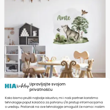
više
varijanti.
Opcije
se
mogu
odabrati
na
stranici
proizvoda
Upravljajte svojom
privatnošću
Naljepnica s imenom za zid dječje sobe Vuk |
Wolf’s Secret Life | HIAWorkshop®
Kako bismo pružili najbolje iskustvo, mi i naši partneri koristimo
tehnologije poput kolačića za pohranu i/ili pristup informacijama
od
19,90
€
o uređaju. Pristanak na ove tehnologije omogućit će nama i našim