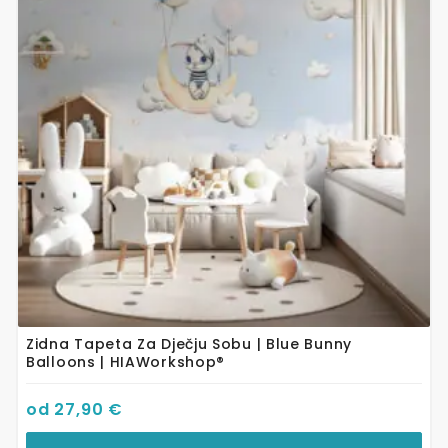
varijanti.
Opcije
se
mogu
odabrati
na
stranici
proizvoda
Zidna Tapeta Za Dječju Sobu | Blue Bunny
Balloons | HIAWorkshop®
od
27,90
€