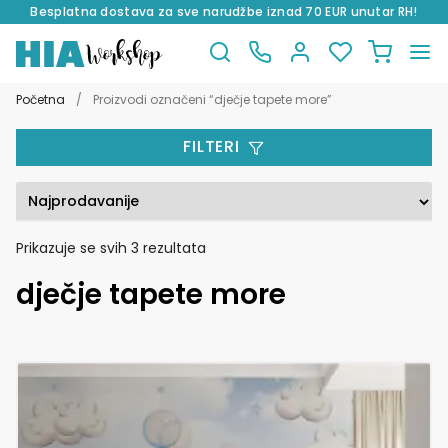
Besplatna dostava za sve narudžbe iznad 70 EUR unutar RH!
Preskoči
Skoči
na
do
Početna
/
Proizvodi označeni “dječje tapete more”
navigaciju
sadržaja
FILTERI
Poredano
Prikazuje se svih 3 rezultata
po
dječje tapete more
popularnosti
Ovaj
proizvod
ima
više