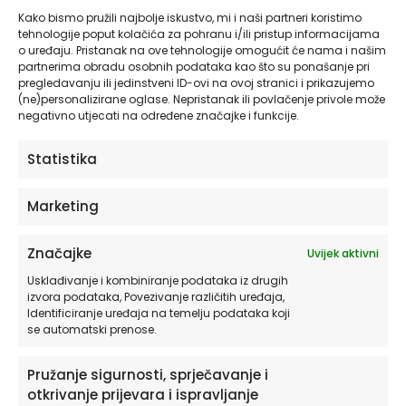
Kako bismo pružili najbolje iskustvo, mi i naši partneri koristimo
tehnologije poput kolačića za pohranu i/ili pristup informacijama
Zidna Tapeta Za Dječju Sobu | Coral Ocean
o uređaju. Pristanak na ove tehnologije omogućit će nama i našim
Adventure | HIAWorkshop®
partnerima obradu osobnih podataka kao što su ponašanje pri
pregledavanju ili jedinstveni ID-ovi na ovoj stranici i prikazujemo
od
27,90
€
(ne)personalizirane oglase. Nepristanak ili povlačenje privole može
negativno utjecati na određene značajke i funkcije.
ODABERITE OPCIJE
Statistika
Ovaj
Marketing
proizvod
ima
Značajke
Uvijek aktivni
više
varijanti.
Usklađivanje i kombiniranje podataka iz drugih
izvora podataka, Povezivanje različitih uređaja,
Opcije
Identificiranje uređaja na temelju podataka koji
se
se automatski prenose.
mogu
odabrati
Pružanje sigurnosti, sprječavanje i
na
otkrivanje prijevara i ispravljanje
stranici