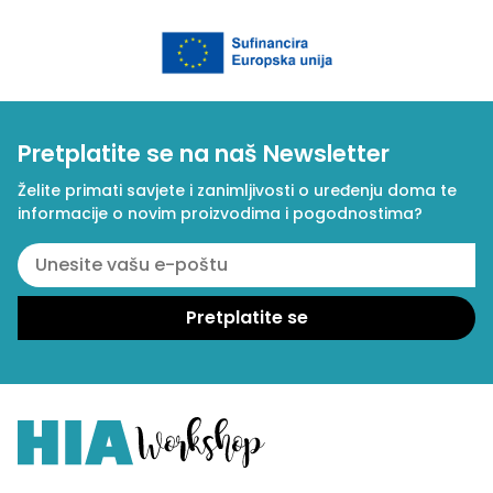
Pretplatite se na naš Newsletter
Želite primati savjete i zanimljivosti o uređenju doma te
informacije o novim proizvodima i pogodnostima?