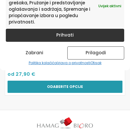
grešaka, Pružanje i predstavljanje
proizvoda
Uvijek aktivni
oglašavanja i sadržaja, Spremanje i
priopćavanje izbora u pogledu
privatnosti.
Prihvati
Zabrani
Prilagodi
Zidna Tapeta Za Dječju Sobu | Ocean Adventure |
HIAWorkshop®
Politika kolačića
Izjava o privatnosti
Otisak
od
27,90
€
ODABERITE OPCIJE