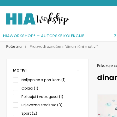
Preskoči
Skoči
na
do
navigaciju
sadržaja
HIAWORKSHOP® – AUTORSKE KOLEKCIJE
Z
Početna
/
Proizvodi označeni “dinamični motivi”
Prikazuje s
MOTIVI
dina
Naljepnice s porukom
(1)
Oblaci
(1)
Policajci i vatrogasci
(1)
Ovaj
Prijevozna sredstva
(3)
proizvod
ima
Sport
(2)