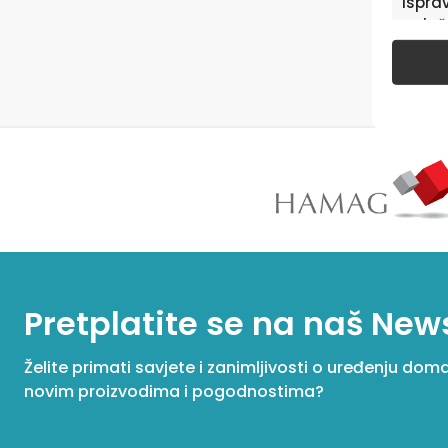
isprav
oglaš
u pog
Pretplatite se na naš New
Želite primati savjete i zanimljivosti o uređenju dom
novim proizvodima i pogodnostima?