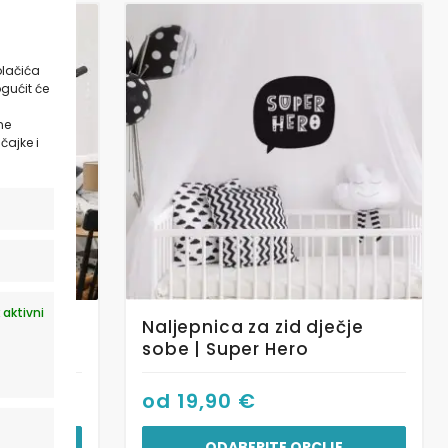
Ovaj
proizvod
ima
olačića
gućit će
više
varijanti.
ne
Opcije
čajke i
se
mogu
odabrati
na
stranici
proizvoda
 aktivni
ječje
Naljepnica za zid dječje
Galaxy
sobe | Super Hero
od
19,90
€
IJE
ODABERITE OPCIJE