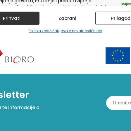
ljanje grešaka, Pružanje i predstavljanje
Uvijek
avanja i sadržaja, Spremanje i priopćavanje izbora
ledu privatnosti.
Prihvati
Zabrani
Prilagod
Politika kolačića
Izjava o privatnosti
Otisak
sletter
a te informacije o