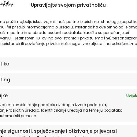
Upravljajte svojom privatnošću
Ovaj
proizvod
ima
o pružili najbolje iskustvo, mi i naši partneri koristimo tehnologije poput k
u i/ili pristup informacijama o uređaju. Pristanak na ove tehnologije omo
više
ašim partnerima obradu osobnih podataka kao što su ponašanje pri
varijanti.
anju ili jedinstveni ID-ovi na ovoj stranici i prikazujemo (ne)personalizira
Opcije
epristanak ili povlačenje privole može negativno utjecati na određene zna
se
mogu
odabrati
stika
na
stranici
da
proizvoda
ting
jke
Uvijek
nice za zid dječje
Naljepnice za zid d
vanje i kombiniranje podataka iz drugih izvora podataka,
| Football Doodle
sobe | Basketball 
anje različitih uređaja, Identificiranje uređaja na temelju podataka
 automatski prenose.
9,90
€
od
19,90
€
je sigurnosti, sprječavanje i otkrivanje prijevara i
ODABERITE OPCIJE
ODABERITE OPC