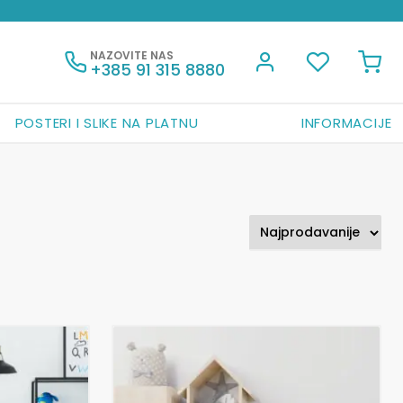
NAZOVITE NAS
+385 91 315 8880
POSTERI I SLIKE NA PLATNU
INFORMACIJE
Ovaj
proizvod
ima