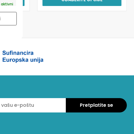
 aktivni
i