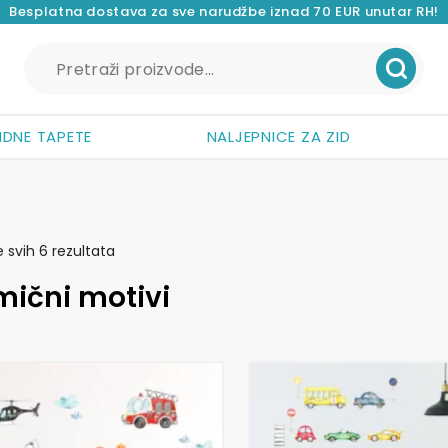
Besplatna dostava za sve narudžbe iznad 70 EUR unutar RH!
Pretraži:
IDNE TAPETE
NALJEPNICE ZA ZID
Poredano
e svih 6 rezultata
po
mični motivi
popularnosti
Ovaj
proizvod
ima