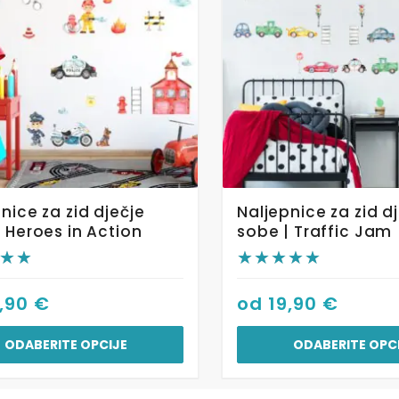
više
varijanti.
Opcije
se
mogu
odabrati
na
stranici
da
proizvoda
nice za zid dječje
Naljepnice za zid d
 Heroes in Action
sobe | Traffic Jam
9,90
€
od
19,90
€
ODABERITE OPCIJE
ODABERITE OPC