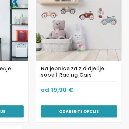
više
varijanti.
Opcije
se
mogu
odabrati
na
stranici
proizvoda
ječje
Naljepnice za zid dječje
sobe | Racing Cars
od
19,90
€
IJE
ODABERITE OPCIJE