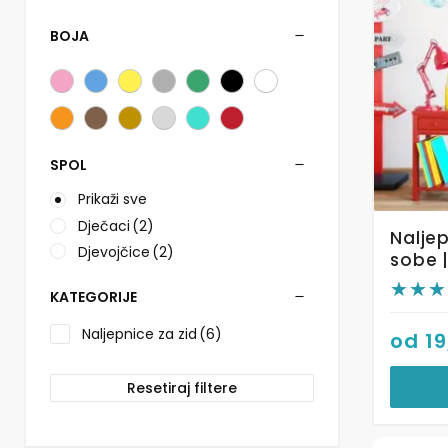
više
varijanti.
BOJA
Opcije
se
mogu
odabrati
na
stranici
SPOL
proizvo
Prikaži sve
Dječaci
(2)
Naljep
Djevojčice
(2)
sobe |
KATEGORIJE
Naljepnice za zid
(6)
od
1
Resetiraj filtere