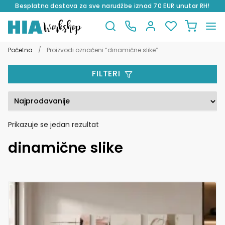
Besplatna dostava za sve narudžbe iznad 70 EUR unutar RH!
Preskoči
Skoči
na
do
Početna
/
Proizvodi označeni “dinamične slike”
navigaciju
sadržaja
FILTERI
Prikazuje se jedan rezultat
dinamične slike
Ovaj
proizvod
ima
više