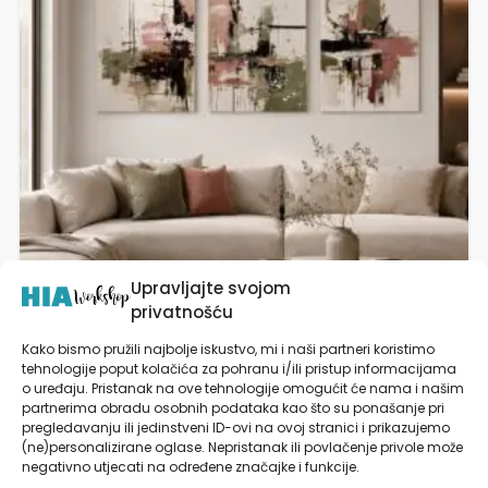
varijanti.
Opcije
se
mogu
odabrati
na
stranici
proizvoda
Upravljajte svojom
privatnošću
Kako bismo pružili najbolje iskustvo, mi i naši partneri koristimo
tehnologije poput kolačića za pohranu i/ili pristup informacijama
Posteri ili Slike na platnu | Blush Energetic
o uređaju. Pristanak na ove tehnologije omogućit će nama i našim
Harmony
partnerima obradu osobnih podataka kao što su ponašanje pri
pregledavanju ili jedinstveni ID-ovi na ovoj stranici i prikazujemo
od
11,90
€
(ne)personalizirane oglase. Nepristanak ili povlačenje privole može
negativno utjecati na određene značajke i funkcije.