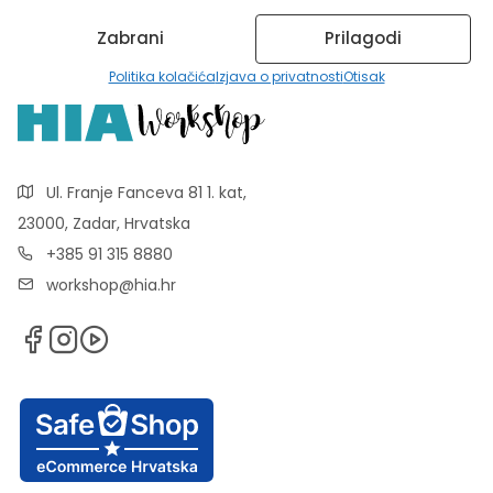
Zabrani
Prilagodi
Politika kolačića
Izjava o privatnosti
Otisak
Ul. Franje Fanceva 81 1. kat,
23000, Zadar, Hrvatska
+385 91 315 8880
workshop@hia.hr