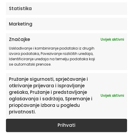
ODABERITE OPCIJE
Statistika
Marketing
Značajke
Uvijek aktivni
Usklađivanje i kombiniranje podataka iz drugih
izvora podataka, Povezivanje različitih uređaja,
Identificiranje uređaja na temelju podataka koji
se automatski prenose.
Pružanje sigurnosti, sprječavanje i
otkrivanje prijevara i ispravljanje
Pretplatite se na naš Newsletter
grešaka, Pružanje i predstavljanje
Uvijek aktivni
Želite primati savjete i zanimljivosti o uređenju doma te
oglašavanja i sadržaja, Spremanje i
informacije o novim proizvodima i pogodnostima?
priopćavanje izbora u pogledu
privatnosti.
Prihvati