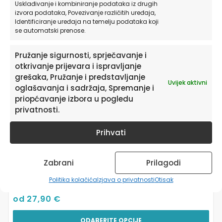
varijanti.
Usklađivanje i kombiniranje podataka iz drugih
izvora podataka, Povezivanje različitih uređaja,
Opcije
Identificiranje uređaja na temelju podataka koji
se
se automatski prenose.
mogu
odabrati
Pružanje sigurnosti, sprječavanje i
na
otkrivanje prijevara i ispravljanje
stranici
proizvoda
grešaka, Pružanje i predstavljanje
Uvijek aktivni
oglašavanja i sadržaja, Spremanje i
priopćavanje izbora u pogledu
privatnosti.
Prihvati
Zabrani
Prilagodi
Tapete za zid | Dizajnerski Mural | Grunge
Lacework Mocha
Politika kolačića
Izjava o privatnosti
Otisak
od
27,90
€
ODABERITE OPCIJE