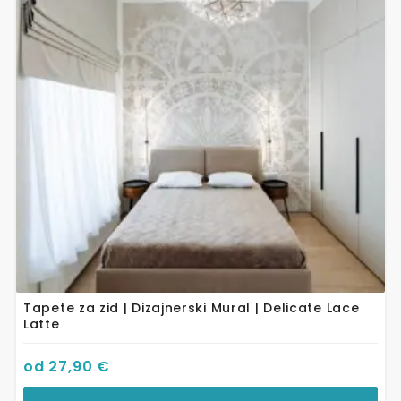
varijanti.
Opcije
se
mogu
odabrati
na
stranici
proizvoda
Tapete za zid | Dizajnerski Mural | Delicate Lace
Latte
od
27,90
€