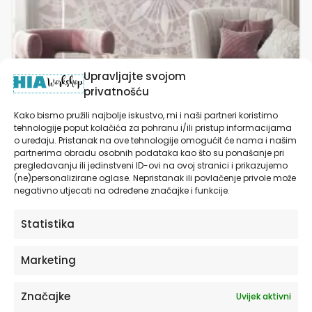
proizvoda
Upravljajte svojom
privatnošću
Kako bismo pružili najbolje iskustvo, mi i naši partneri koristimo
tehnologije poput kolačića za pohranu i/ili pristup informacijama
Tapete za zid | Dizajnerski Mural | Delicate Lace
o uređaju. Pristanak na ove tehnologije omogućit će nama i našim
Rose
partnerima obradu osobnih podataka kao što su ponašanje pri
pregledavanju ili jedinstveni ID-ovi na ovoj stranici i prikazujemo
od
27,90
€
(ne)personalizirane oglase. Nepristanak ili povlačenje privole može
negativno utjecati na određene značajke i funkcije.
ODABERITE OPCIJE
Statistika
Ovaj
Marketing
proizvod
ima
Značajke
Uvijek aktivni
više