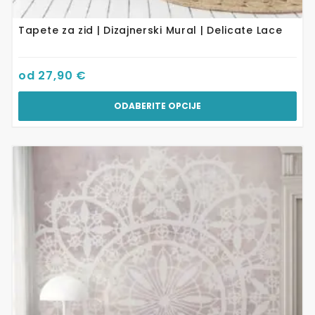
Tapete za zid | Dizajnerski Mural | Delicate Lace
od
27,90
€
ODABERITE OPCIJE
Ovaj
proizvod
ima
više
varijanti.
Opcije
se
mogu
odabrati
na
stranici