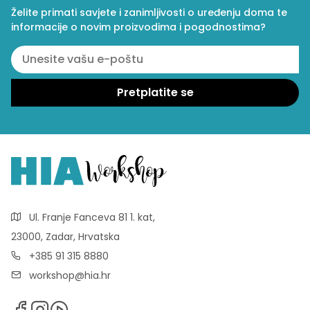
Želite primati savjete i zanimljivosti o uređenju doma te
informacije o novim proizvodima i pogodnostima?
Ul. Franje Fanceva 81 1. kat,
23000, Zadar, Hrvatska
+385 91 315 8880
workshop@hia.hr