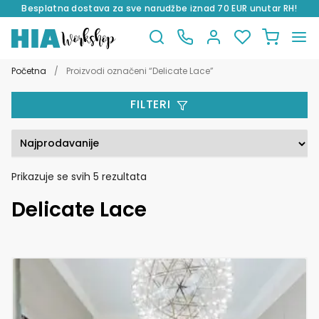
Besplatna dostava za sve narudžbe iznad 70 EUR unutar RH!
Preskoči
Skoči
na
do
Početna
/
Proizvodi označeni “Delicate Lace”
navigaciju
sadržaja
FILTERI
Poredano
Prikazuje se svih 5 rezultata
po
Delicate Lace
popularnosti
Ovaj
proizvod
ima
više