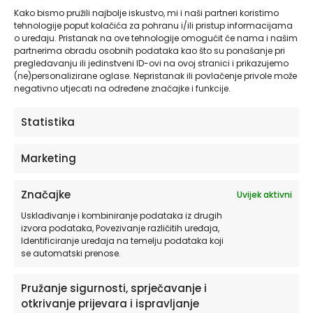
Kako bismo pružili najbolje iskustvo, mi i naši partneri koristimo
tehnologije poput kolačića za pohranu i/ili pristup informacijama
Naljepnica s imenom za zid dječje sobe Zeko |
o uređaju. Pristanak na ove tehnologije omogućit će nama i našim
Bunny Swing | HIAWorkshop®
partnerima obradu osobnih podataka kao što su ponašanje pri
pregledavanju ili jedinstveni ID-ovi na ovoj stranici i prikazujemo
od
19,90
€
(ne)personalizirane oglase. Nepristanak ili povlačenje privole može
negativno utjecati na određene značajke i funkcije.
ODABERITE OPCIJE
Statistika
Ovaj
Marketing
proizvod
ima
Značajke
Uvijek aktivni
više
varijanti.
Usklađivanje i kombiniranje podataka iz drugih
izvora podataka, Povezivanje različitih uređaja,
Opcije
Identificiranje uređaja na temelju podataka koji
se
se automatski prenose.
mogu
odabrati
Pružanje sigurnosti, sprječavanje i
na
otkrivanje prijevara i ispravljanje
stranici