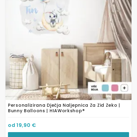
varijanti.
Opcije
se
mogu
odabrati
na
stranici
proizvoda
Personalizirana Dječja Naljepnica Za Zid Zeko |
Bunny Balloons | HIAWorkshop®
od
19,90
€