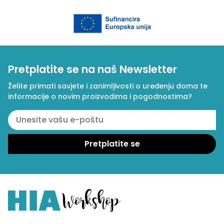
Pretplatite se na naš Newsletter
Želite primati savjete i zanimljivosti o uređenju doma te
informacije o novim proizvodima i pogodnostima?