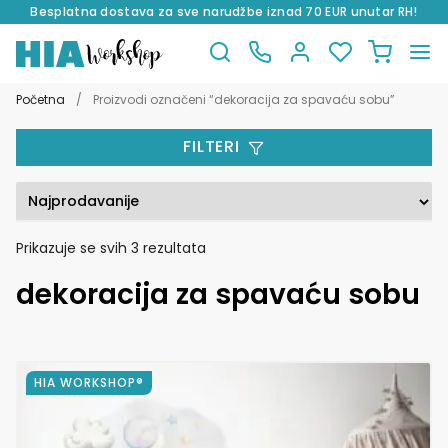
Besplatna dostava za sve narudžbe iznad 70 EUR unutar RH!
Preskoči
Skoči
na
do
Početna
/
Proizvodi označeni “dekoracija za spavaću sobu”
navigaciju
sadržaja
FILTERI
Poredano
Prikazuje se svih 3 rezultata
po
dekoracija za spavaću sobu
popularnosti
Ovaj
HIA WORKSHOP®
proizvod
ima
više