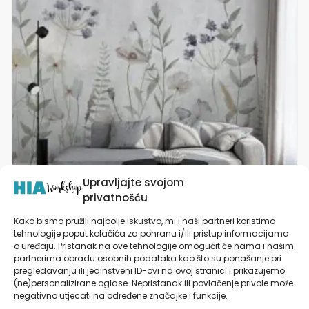
varijanti.
Opcije
se
mogu
odabrati
na
stranici
proizvoda
Upravljajte svojom
privatnošću
Kako bismo pružili najbolje iskustvo, mi i naši partneri koristimo
tehnologije poput kolačića za pohranu i/ili pristup informacijama
Zidna Tapeta | Dizajnerski Mural | Wildflower
o uređaju. Pristanak na ove tehnologije omogućit će nama i našim
Poem
partnerima obradu osobnih podataka kao što su ponašanje pri
pregledavanju ili jedinstveni ID-ovi na ovoj stranici i prikazujemo
od
27,90
€
(ne)personalizirane oglase. Nepristanak ili povlačenje privole može
negativno utjecati na određene značajke i funkcije.