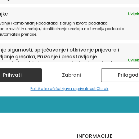
jke
Uvijek
vanje i kombiniranje podataka iz drugih izvora podataka,
anje različitih uređaja, Identificiranje uređaja na temelju podataka
 automatski prenose.
je sigurnosti, sprječavanje i otkrivanje prijevara i
ljanje grešaka, Pružanje i predstavljanje
Uvijek
avanja i sadržaja, Spremanje i priopćavanje izbora
sletter
ledu privatnosti.
Prihvati
Zabrani
Prilagod
a te informacije o
Politika kolačića
Izjava o privatnosti
Otisak
INFORMACIJE