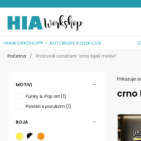
Preskoči
Skoči
na
do
navigaciju
sadržaja
HIAWORKSHOP® – AUTORSKE KOLEKCIJE
Z
Početna
/
Proizvodi označeni “crno bijeli motivi”
Prikazuje s
MOTIVI
crno 
Funky & Pop art
(1)
Posteri s porukom
(1)
BOJA
Ovaj
proizvod
ima