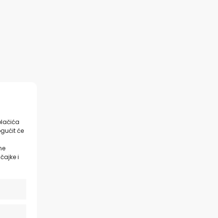
olačića
gućit će
ne
čajke i