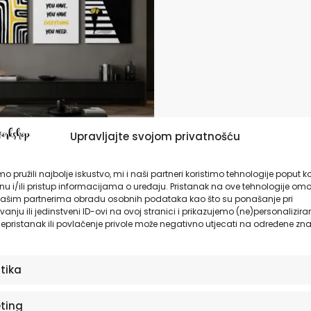
da
Upravljajte svojom privatnošću
 ili Slike na platnu |
o pružili najbolje iskustvo, mi i naši partneri koristimo tehnologije poput k
thing You Need
u i/ili pristup informacijama o uređaju. Pristanak na ove tehnologije omo
ašim partnerima obradu osobnih podataka kao što su ponašanje pri
anju ili jedinstveni ID-ovi na ovoj stranici i prikazujemo (ne)personalizira
,90
€
epristanak ili povlačenje privole može negativno utjecati na određene zna
ODABERITE OPCIJE
stika
ting