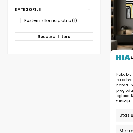
više
varijanti.
KATEGORIJE
Opcije
se
Posteri i slike na platnu
(1)
mogu
odabrati
Resetiraj filtere
na
stranici
proizvo
Posteri
Kako bism
Every
za pohran
nama i n
pregledav
od
11
oglase. N
funkcije.
Stati
Marke