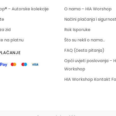
p® – Autorske kolekcije
O nama – HIA Worshop
te
Načini plaćanja i sigurnos
za zid
Rok Isporuke
ike na platnu
Što su rekli o nama…
FAQ (česta pitanja)
PLAĆANJE
Opći uvjeti poslovanja – H
Workshop
HIA Workshop Kontakt F