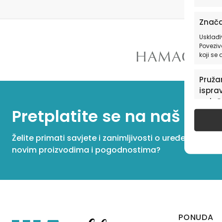
Znača
Usklađi
Poveziv
koji se
Pružan
isprav
oglaš
Pretplatite se na naš New
u pog
Želite primati savjete i zanimljivosti o uređenju dom
novim proizvodima i pogodnostima?
PONUDA