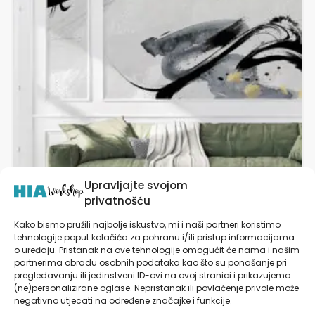
varijanti.
Opcije
se
mogu
odabrati
na
stranici
proizvoda
Upravljajte svojom
privatnošću
Kako bismo pružili najbolje iskustvo, mi i naši partneri koristimo
tehnologije poput kolačića za pohranu i/ili pristup informacijama
Tapete za zid | Dizajnerski Mural | Crafted Art
o uređaju. Pristanak na ove tehnologije omogućit će nama i našim
partnerima obradu osobnih podataka kao što su ponašanje pri
pregledavanju ili jedinstveni ID-ovi na ovoj stranici i prikazujemo
od
27,90
€
(ne)personalizirane oglase. Nepristanak ili povlačenje privole može
negativno utjecati na određene značajke i funkcije.