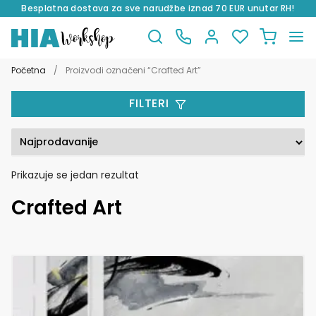
Besplatna dostava za sve narudžbe iznad 70 EUR unutar RH!
Preskoči
Skoči
na
do
Početna
/
Proizvodi označeni “Crafted Art”
navigaciju
sadržaja
FILTERI
Prikazuje se jedan rezultat
Crafted Art
Ovaj
proizvod
ima
više