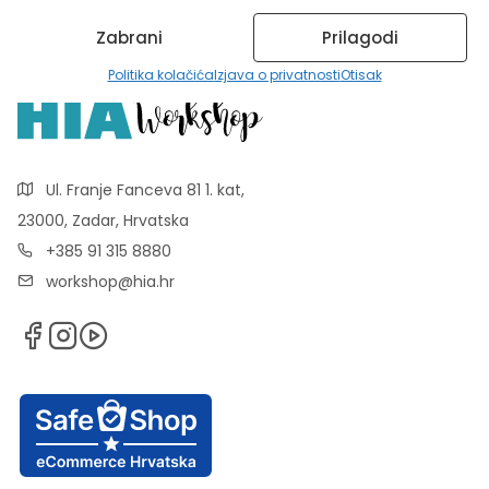
Zabrani
Prilagodi
Politika kolačića
Izjava o privatnosti
Otisak
Ul. Franje Fanceva 81 1. kat,
23000, Zadar, Hrvatska
+385 91 315 8880
workshop@hia.hr