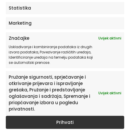
ODABERITE OPCIJE
Statistika
Marketing
Značajke
Uvijek aktivni
Usklađivanje i kombiniranje podataka iz drugih
izvora podataka, Povezivanje različitih uređaja,
Identificiranje uređaja na temelju podataka koji
se automatski prenose.
Pružanje sigurnosti, sprječavanje i
otkrivanje prijevara i ispravljanje
Pretplatite se na naš Newsletter
grešaka, Pružanje i predstavljanje
Uvijek aktivni
Želite primati savjete i zanimljivosti o uređenju doma te
oglašavanja i sadržaja, Spremanje i
informacije o novim proizvodima i pogodnostima?
priopćavanje izbora u pogledu
privatnosti.
Prihvati