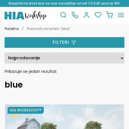
Besplatna dostava za sve narudžbe iznad 70 EUR unutar RH!
Preskoči
Skoči
na
do
Početna
/
Proizvodi označeni “blue”
navigaciju
sadržaja
FILTERI
Prikazuje se jedan rezultat
blue
Ovaj
HIA WORKSHOP®
proizvod
ima
više