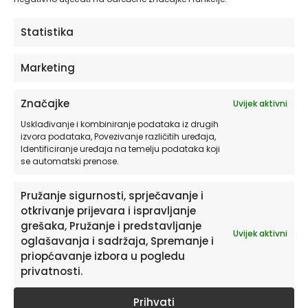
ODABERITE OPCIJE
Statistika
Marketing
Značajke
Uvijek aktivni
Usklađivanje i kombiniranje podataka iz drugih
izvora podataka, Povezivanje različitih uređaja,
Identificiranje uređaja na temelju podataka koji
se automatski prenose.
Pružanje sigurnosti, sprječavanje i
otkrivanje prijevara i ispravljanje
Pretplatite se na naš Newsletter
grešaka, Pružanje i predstavljanje
Uvijek aktivni
oglašavanja i sadržaja, Spremanje i
Želite primati savjete i zanimljivosti o uređenju doma te
priopćavanje izbora u pogledu
informacije o novim proizvodima i pogodnostima?
privatnosti.
Prihvati