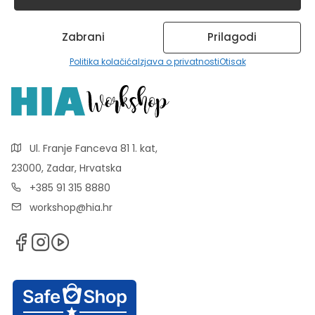
Zabrani
Prilagodi
Politika kolačića
Izjava o privatnosti
Otisak
Ul. Franje Fanceva 81 1. kat,
23000, Zadar, Hrvatska
+385 91 315 8880
workshop@hia.hr