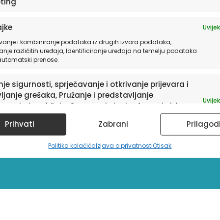
ting
jke
Uvijek
vanje i kombiniranje podataka iz drugih izvora podataka,
anje različitih uređaja, Identificiranje uređaja na temelju podataka
 automatski prenose.
je sigurnosti, sprječavanje i otkrivanje prijevara i
ljanje grešaka, Pružanje i predstavljanje
Uvijek
avanja i sadržaja, Spremanje i priopćavanje izbora
ledu privatnosti.
sletter
Prihvati
Zabrani
Prilagod
Politika kolačića
Izjava o privatnosti
Otisak
a te informacije o