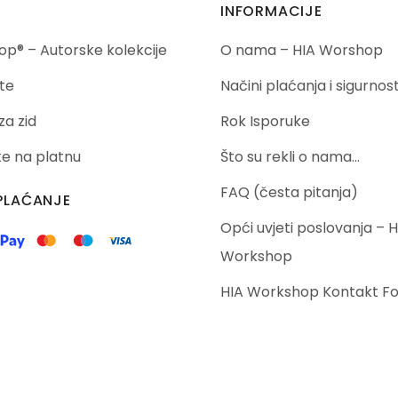
INFORMACIJE
p® – Autorske kolekcije
O nama – HIA Worshop
te
Načini plaćanja i sigurnos
za zid
Rok Isporuke
ike na platnu
Što su rekli o nama…
FAQ (česta pitanja)
PLAĆANJE
Opći uvjeti poslovanja – H
Workshop
HIA Workshop Kontakt F