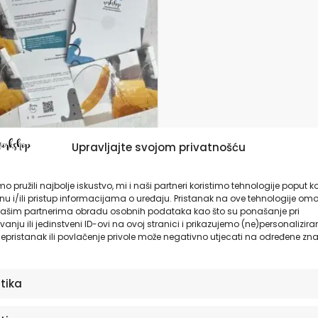
Upravljajte svojom privatnošću
atan uzorak našeg
skog platna za
o pružili najbolje iskustvo, mi i naši partneri koristimo tehnologije poput k
e i slike na platnu –
u i/ili pristup informacijama o uređaju. Pristanak na ove tehnologije omo
ašim partnerima obradu osobnih podataka kao što su ponašanje pri
i odmah!
anju ili jedinstveni ID-ovi na ovoj stranici i prikazujemo (ne)personalizira
€
epristanak ili povlačenje privole može negativno utjecati na određene zna
DODAJ U KOŠARICU
stika