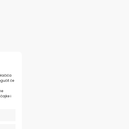
olačića
gućit će
ne
čajke i