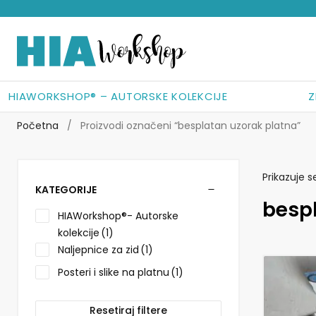
Preskoči
Skoči
na
do
navigaciju
sadržaja
HIAWORKSHOP® – AUTORSKE KOLEKCIJE
Z
Početna
/
Proizvodi označeni “besplatan uzorak platna”
Prikazuje s
KATEGORIJE
besp
HIAWorkshop®- Autorske
kolekcije
(1)
Naljepnice za zid
(1)
Posteri i slike na platnu
(1)
Resetiraj filtere