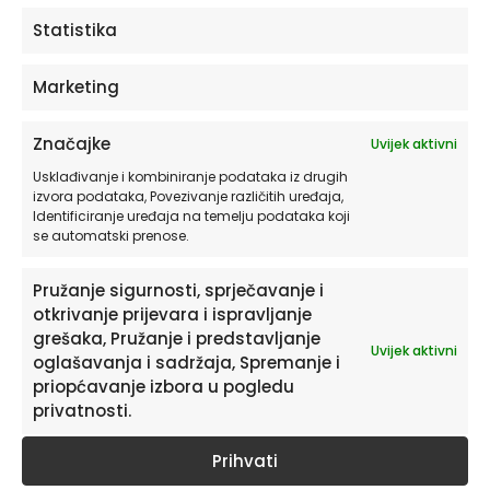
ODABERITE OPCIJE
Statistika
Marketing
Značajke
Uvijek aktivni
Usklađivanje i kombiniranje podataka iz drugih
izvora podataka, Povezivanje različitih uređaja,
Identificiranje uređaja na temelju podataka koji
se automatski prenose.
Pružanje sigurnosti, sprječavanje i
otkrivanje prijevara i ispravljanje
Pretplatite se na naš Newsletter
grešaka, Pružanje i predstavljanje
Uvijek aktivni
Želite primati savjete i zanimljivosti o uređenju doma te
oglašavanja i sadržaja, Spremanje i
informacije o novim proizvodima i pogodnostima?
priopćavanje izbora u pogledu
privatnosti.
Prihvati