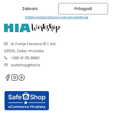
Zabrani
Prilagodi
Politika kolačića
Izjava o privatnosti
Otisak
Ul. Franje Fanceva 81 1. kat,
23000, Zadar, Hrvatska
+385 91 315 8880
workshop@hia.hr