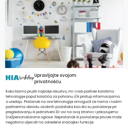
varijanti.
Opcije
se
mogu
odabrati
na
stranici
proizvoda
Upravljajte svojom
privatnošću
Kako bismo pružili najbolje iskustvo, mi i naši partneri koristimo
tehnologije poput kolačića za pohranu i/ili pristup informacijama
Naljepnice za zid dječje sobe | Be Happy
o uređaju. Pristanak na ove tehnologije omogućit će nama i našim
partnerima obradu osobnih podataka kao što su ponašanje pri
pregledavanju ili jedinstveni ID-ovi na ovoj stranici i prikazujemo
od
19,90
€
(ne)personalizirane oglase. Nepristanak ili povlačenje privole može
negativno utjecati na određene značajke i funkcije.