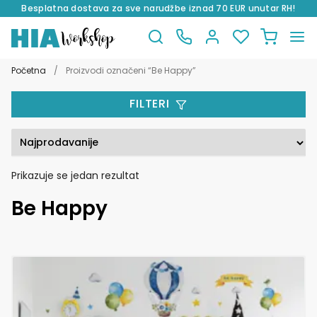
Besplatna dostava za sve narudžbe iznad 70 EUR unutar RH!
Preskoči
Skoči
na
do
Početna
/
Proizvodi označeni “Be Happy”
navigaciju
sadržaja
FILTERI
Prikazuje se jedan rezultat
Be Happy
Ovaj
proizvod
ima
više