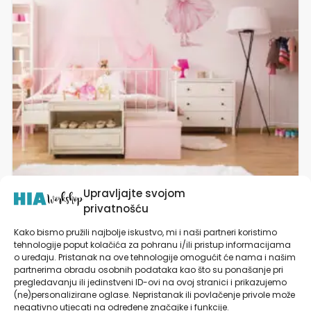
varijanti.
Opcije
se
mogu
odabrati
na
stranici
proizvoda
Upravljajte svojom
privatnošću
Kako bismo pružili najbolje iskustvo, mi i naši partneri koristimo
Naljepnice za zid dječje sobe | Ballerina
tehnologije poput kolačića za pohranu i/ili pristup informacijama
o uređaju. Pristanak na ove tehnologije omogućit će nama i našim
partnerima obradu osobnih podataka kao što su ponašanje pri
pregledavanju ili jedinstveni ID-ovi na ovoj stranici i prikazujemo
(ne)personalizirane oglase. Nepristanak ili povlačenje privole može
od
19,90
€
negativno utjecati na određene značajke i funkcije.