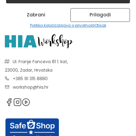
Zabrani
Prilagodi
Politika kolačića
Izjava o privatnosti
Otisak
Ul. Franje Fanceva 81 1. kat,
23000, Zadar, Hrvatska
+385 91 315 8880
workshop@hia.hr