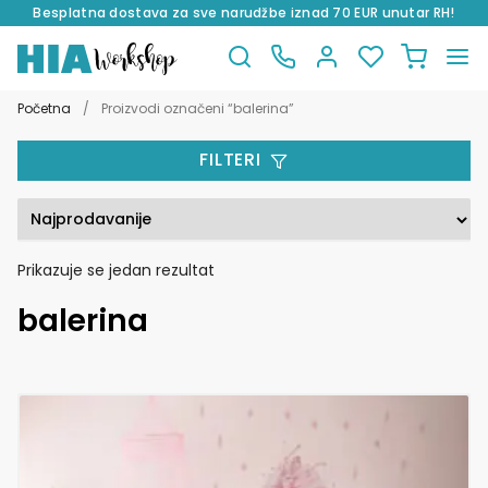
Besplatna dostava za sve narudžbe iznad 70 EUR unutar RH!
Preskoči
Skoči
na
do
Početna
/
Proizvodi označeni “balerina”
navigaciju
sadržaja
FILTERI
Prikazuje se jedan rezultat
balerina
Ovaj
proizvod
ima
više