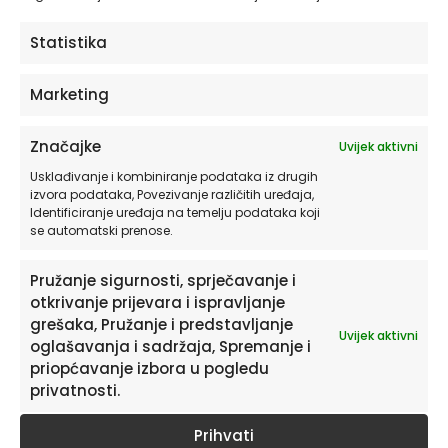
ODABERITE OPCIJE
Statistika
Marketing
Značajke
Uvijek aktivni
Usklađivanje i kombiniranje podataka iz drugih
izvora podataka, Povezivanje različitih uređaja,
Identificiranje uređaja na temelju podataka koji
se automatski prenose.
Pružanje sigurnosti, sprječavanje i
otkrivanje prijevara i ispravljanje
Pretplatite se na naš Newsletter
grešaka, Pružanje i predstavljanje
Uvijek aktivni
oglašavanja i sadržaja, Spremanje i
Želite primati savjete i zanimljivosti o uređenju doma te
priopćavanje izbora u pogledu
informacije o novim proizvodima i pogodnostima?
privatnosti.
Prihvati