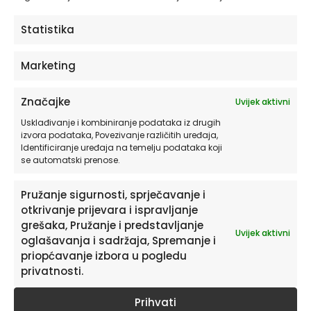
ODABERITE OPCIJE
Statistika
Marketing
Značajke
Uvijek aktivni
Usklađivanje i kombiniranje podataka iz drugih
izvora podataka, Povezivanje različitih uređaja,
Identificiranje uređaja na temelju podataka koji
se automatski prenose.
Pružanje sigurnosti, sprječavanje i
otkrivanje prijevara i ispravljanje
Pretplatite se na naš Newsletter
grešaka, Pružanje i predstavljanje
Uvijek aktivni
oglašavanja i sadržaja, Spremanje i
Želite primati savjete i zanimljivosti o uređenju doma te
priopćavanje izbora u pogledu
informacije o novim proizvodima i pogodnostima?
privatnosti.
Prihvati