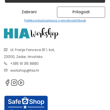
Zabrani
Prilagodi
Politika kolačića
Izjava o privatnosti
Otisak
Ul. Franje Fanceva 81 1. kat,
23000, Zadar, Hrvatska
+385 91 315 8880
workshop@hia.hr