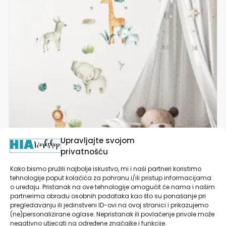
varijanti.
Opcije
se
mogu
odabrati
na
stranici
proizvoda
Upravljajte svojom
privatnošću
Kako bismo pružili najbolje iskustvo, mi i naši partneri koristimo
Naljepnice za zid dječje sobe | Baby Jungle
tehnologije poput kolačića za pohranu i/ili pristup informacijama
o uređaju. Pristanak na ove tehnologije omogućit će nama i našim
partnerima obradu osobnih podataka kao što su ponašanje pri
pregledavanju ili jedinstveni ID-ovi na ovoj stranici i prikazujemo
(ne)personalizirane oglase. Nepristanak ili povlačenje privole može
od
19,90
€
negativno utjecati na određene značajke i funkcije.