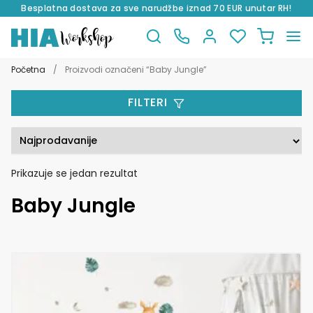
Besplatna dostava za sve narudžbe iznad 70 EUR unutar RH!
Preskoči
Skoči
na
do
Početna
/
Proizvodi označeni “Baby Jungle”
navigaciju
sadržaja
FILTERI
Prikazuje se jedan rezultat
Baby Jungle
Ovaj
proizvod
ima
više