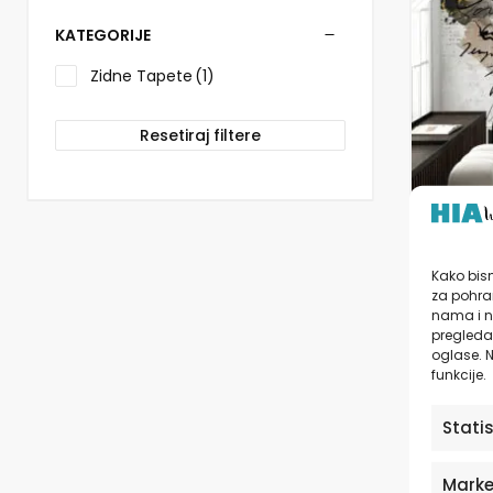
više
varijanti.
KATEGORIJE
Opcije
se
Zidne Tapete
(1)
mogu
odabrati
Resetiraj filtere
na
stranici
proizvo
Tapete
Kako bism
Mural
za pohran
nama i n
pregledav
od
2
oglase. N
funkcije.
Stati
Marke