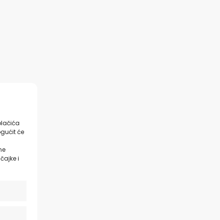
olačića
gućit će
ne
čajke i