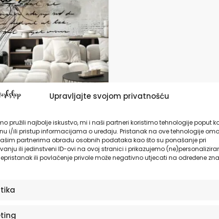
da
Upravljajte svojom privatnošću
 za zid | Dizajnerski
o pružili najbolje iskustvo, mi i naši partneri koristimo tehnologije poput k
 | Artbloom Fantasy
u i/ili pristup informacijama o uređaju. Pristanak na ove tehnologije omo
ašim partnerima obradu osobnih podataka kao što su ponašanje pri
anju ili jedinstveni ID-ovi na ovoj stranici i prikazujemo (ne)personalizira
7,90
€
epristanak ili povlačenje privole može negativno utjecati na određene zna
ODABERITE OPCIJE
stika
ting