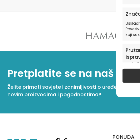
Znača
Usklađi
Poveziv
koji se
Pružan
isprav
oglaš
Pretplatite se na naš New
u pog
Želite primati savjete i zanimljivosti o uređenju dom
novim proizvodima i pogodnostima?
PONUDA