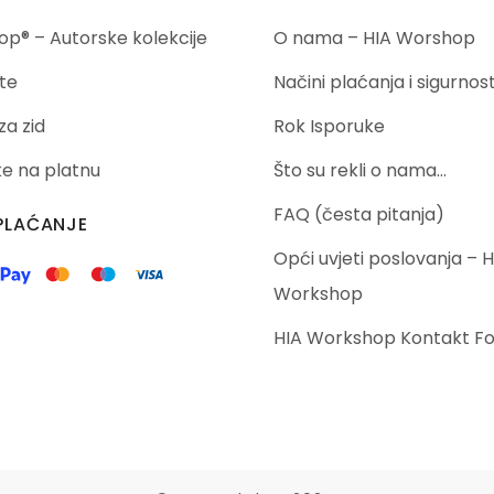
p® – Autorske kolekcije
O nama – HIA Worshop
te
Načini plaćanja i sigurnos
za zid
Rok Isporuke
ike na platnu
Što su rekli o nama…
FAQ (česta pitanja)
PLAĆANJE
Opći uvjeti poslovanja – H
Workshop
HIA Workshop Kontakt F