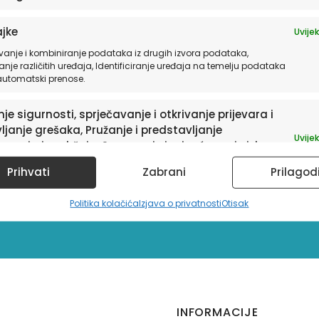
jke
Uvijek
vanje i kombiniranje podataka iz drugih izvora podataka,
anje različitih uređaja, Identificiranje uređaja na temelju podataka
 automatski prenose.
je sigurnosti, sprječavanje i otkrivanje prijevara i
ljanje grešaka, Pružanje i predstavljanje
Uvijek
avanja i sadržaja, Spremanje i priopćavanje izbora
sletter
ledu privatnosti.
Prihvati
Zabrani
Prilagod
a te informacije o
Politika kolačića
Izjava o privatnosti
Otisak
INFORMACIJE