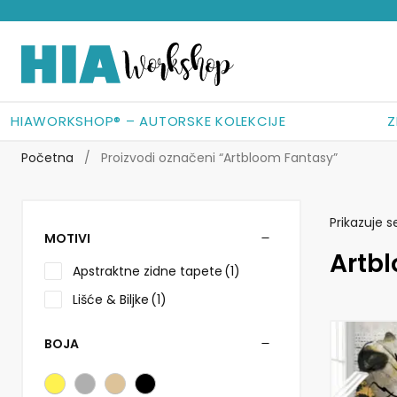
Preskoči
Skoči
na
do
navigaciju
sadržaja
HIAWORKSHOP® – AUTORSKE KOLEKCIJE
Z
Početna
/
Proizvodi označeni “Artbloom Fantasy”
Prikazuje s
MOTIVI
Artb
Apstraktne zidne tapete
(1)
Lišće & Biljke
(1)
BOJA
Ovaj
proizvod
ima