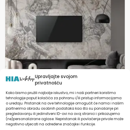
varijanti.
Opcije
se
mogu
odabrati
na
stranici
proizvoda
Upravljajte svojom
privatnošću
Kako bismo pružili najbolje iskustvo, mi i naši partneri koristimo
tehnologije poput kolačića za pohranu i/ili pristup informacijama
Tapete za zid | Dizajnerski Mural | Arch Angel
o uređaju. Pristanak na ove tehnologije omogućit će nama i našim
partnerima obradu osobnih podataka kao što su ponašanje pri
pregledavanju ili jedinstveni ID-ovi na ovoj stranici i prikazujemo
od
27,90
€
(ne)personalizirane oglase. Nepristanak ili povlačenje privole može
negativno utjecati na određene značajke i funkcije.