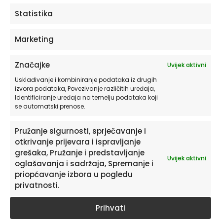
ODABERITE OPCIJE
Statistika
Marketing
Značajke
Uvijek aktivni
Usklađivanje i kombiniranje podataka iz drugih
izvora podataka, Povezivanje različitih uređaja,
Identificiranje uređaja na temelju podataka koji
se automatski prenose.
Pružanje sigurnosti, sprječavanje i
otkrivanje prijevara i ispravljanje
Pretplatite se na naš Newsletter
grešaka, Pružanje i predstavljanje
Uvijek aktivni
Želite primati savjete i zanimljivosti o uređenju doma te
oglašavanja i sadržaja, Spremanje i
informacije o novim proizvodima i pogodnostima?
priopćavanje izbora u pogledu
privatnosti.
Prihvati