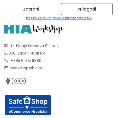
Zabrani
Prilagodi
Politika kolačića
Izjava o privatnosti
Otisak
Ul. Franje Fanceva 81 1. kat,
23000, Zadar, Hrvatska
+385 91 315 8880
workshop@hia.hr