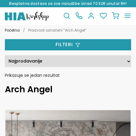
Besplatna dostava za sve narudžbe iznad 70 EUR unutar RH!
Preskoči
Skoči
na
do
Početna
/
Proizvodi označeni “Arch Angel”
navigaciju
sadržaja
FILTERI
Prikazuje se jedan rezultat
Arch Angel
Ovaj
proizvod
ima
više