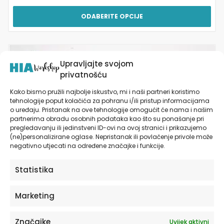
ODABERITE OPCIJE
Ovaj
Upravljajte svojom
proizvod
privatnošću
ima
više
Kako bismo pružili najbolje iskustvo, mi i naši partneri koristimo
varijanti.
tehnologije poput kolačića za pohranu i/ili pristup informacijama
Opcije
o uređaju. Pristanak na ove tehnologije omogućit će nama i našim
se
partnerima obradu osobnih podataka kao što su ponašanje pri
mogu
pregledavanju ili jedinstveni ID-ovi na ovoj stranici i prikazujemo
(ne)personalizirane oglase. Nepristanak ili povlačenje privole može
odabrati
negativno utjecati na određene značajke i funkcije.
na
stranici
proizvoda
Statistika
Marketing
Značajke
Uvijek aktivni