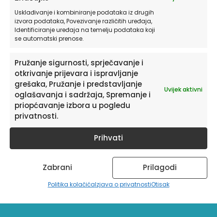
Usklađivanje i kombiniranje podataka iz drugih
izvora podataka, Povezivanje različitih uređaja,
Identificiranje uređaja na temelju podataka koji
Naljepnice za zid dječje sobe | Bees & Buzz
se automatski prenose.
Pružanje sigurnosti, sprječavanje i
od
19,90
€
otkrivanje prijevara i ispravljanje
grešaka, Pružanje i predstavljanje
ODABERITE OPCIJE
Uvijek aktivni
oglašavanja i sadržaja, Spremanje i
priopćavanje izbora u pogledu
privatnosti.
Prihvati
Zabrani
Prilagodi
Politika kolačića
Izjava o privatnosti
Otisak