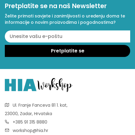
Pretplatite se na naš Newsletter
Želite primati savjete i zanimljivosti o uređenju doma te
informacije o novim proizvodima i pogodnostima?
Ul. Franje Fanceva 81 1. kat,
23000, Zadar, Hrvatska
+385 91 315 8880
workshop@hia.hr