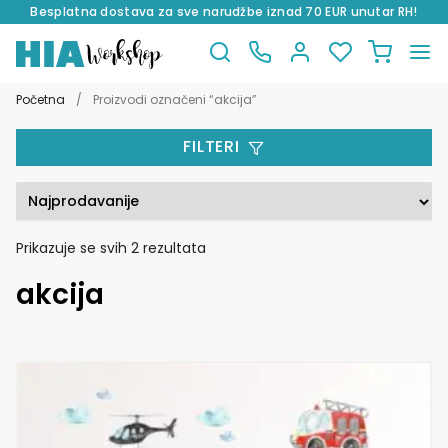
Besplatna dostava za sve narudžbe iznad 70 EUR unutar RH!
Preskoči
Skoči
na
do
Početna
/
Proizvodi označeni “akcija”
navigaciju
sadržaja
FILTERI
Poredano
Prikazuje se svih 2 rezultata
po
akcija
popularnosti
Ovaj
proizvod
ima
više