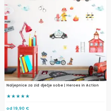
varijanti.
Opcije
se
mogu
odabrati
na
stranici
proizvoda
Naljepnice za zid dječje sobe | Heroes in Action
od
19,90
€