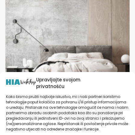
varijanti.
Opcije
se
mogu
odabrati
na
stranici
proizvoda
Upravljajte svojom
privatnošću
Kako bismo pružili najbolje iskustvo, mi i naši partneri koristimo
tehnologije poput kolačića za pohranu i/ili pristup informacijama
Tapete za zid | Dizajnerski Mural | Aesthetic
o uređaju. Pristanak na ove tehnologije omogućit će nama i našim
Grunge
partnerima obradu osobnih podataka kao što su ponašanje pri
pregledavanju ili jedinstveni ID-ovi na ovoj stranici i prikazujemo
od
27,90
€
(ne)personalizirane oglase. Nepristanak ili povlačenje privole može
negativno utjecati na određene značajke i funkcije.