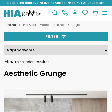
Besplatna dostava za sve narudžbe iznad 70 EUR unutar RH!
Preskoči
Skoči
na
do
Početna
/
Proizvodi označeni “Aesthetic Grunge”
navigaciju
sadržaja
FILTERI
Prikazuje se jedan rezultat
Aesthetic Grunge
Ovaj
proizvod
ima
više