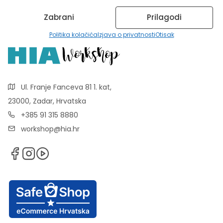
Zabrani
Prilagodi
Politika kolačića
Izjava o privatnosti
Otisak
Ul. Franje Fanceva 81 1. kat,
23000, Zadar, Hrvatska
+385 91 315 8880
workshop@hia.hr