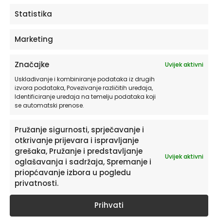
ODABERITE OPCIJE
Statistika
Marketing
Značajke
Uvijek aktivni
Usklađivanje i kombiniranje podataka iz drugih
izvora podataka, Povezivanje različitih uređaja,
Identificiranje uređaja na temelju podataka koji
se automatski prenose.
Pružanje sigurnosti, sprječavanje i
otkrivanje prijevara i ispravljanje
Pretplatite se na naš Newsletter
grešaka, Pružanje i predstavljanje
Uvijek aktivni
Želite primati savjete i zanimljivosti o uređenju doma te
oglašavanja i sadržaja, Spremanje i
informacije o novim proizvodima i pogodnostima?
priopćavanje izbora u pogledu
privatnosti.
Prihvati