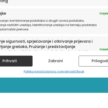
ting
jke
Uvijek
vanje i kombiniranje podataka iz drugih izvora podataka,
anje različitih uređaja, Identificiranje uređaja na temelju podataka
 automatski prenose.
je sigurnosti, sprječavanje i otkrivanje prijevara i
ljanje grešaka, Pružanje i predstavljanje
Uvijek
avanja i sadržaja, Spremanje i priopćavanje izbora
ledu privatnosti.
sletter
Prihvati
Zabrani
Prilagod
Politika kolačića
Izjava o privatnosti
Otisak
a te informacije o