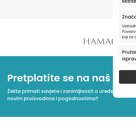
Marke
Znača
Usklađi
Poveziv
koji se
Pružan
isprav
oglaš
u pog
Pretplatite se na naš New
Želite primati savjete i zanimljivosti o uređenju dom
novim proizvodima i pogodnostima?