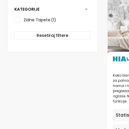
više
varijanti.
KATEGORIJE
Opcije
se
Zidne Tapete
(1)
mogu
odabrati
Resetiraj filtere
na
stranici
proizvo
Tapete
Mural
Kako bism
Bloss
za pohran
nama i n
pregledav
od
2
oglase. N
funkcije.
Stati