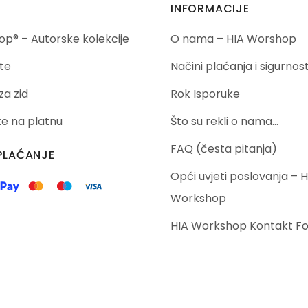
INFORMACIJE
p® – Autorske kolekcije
O nama – HIA Worshop
te
Načini plaćanja i sigurnos
za zid
Rok Isporuke
ike na platnu
Što su rekli o nama…
FAQ (česta pitanja)
PLAĆANJE
Opći uvjeti poslovanja – H
Workshop
HIA Workshop Kontakt F