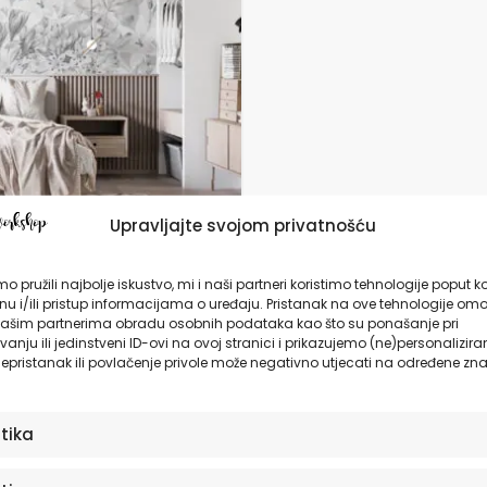
da
Upravljajte svojom privatnošću
 za zid | Dizajnerski
 | Achromatic
o pružili najbolje iskustvo, mi i naši partneri koristimo tehnologije poput k
oms
u i/ili pristup informacijama o uređaju. Pristanak na ove tehnologije omo
ašim partnerima obradu osobnih podataka kao što su ponašanje pri
anju ili jedinstveni ID-ovi na ovoj stranici i prikazujemo (ne)personalizira
7,90
€
epristanak ili povlačenje privole može negativno utjecati na određene zna
ODABERITE OPCIJE
stika