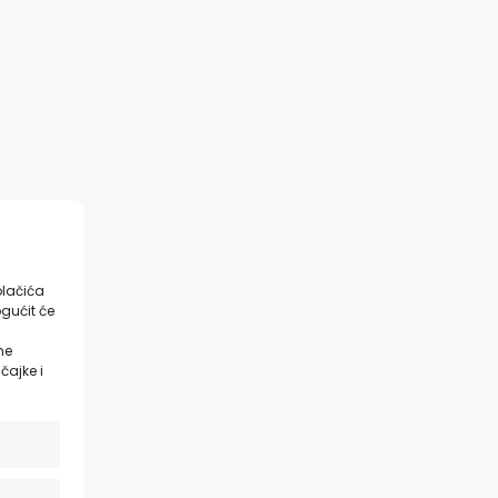
olačića
gućit će
ne
čajke i