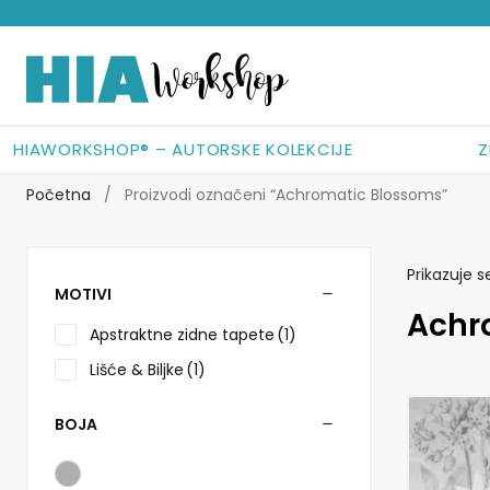
Preskoči
Skoči
na
do
navigaciju
sadržaja
HIAWORKSHOP® – AUTORSKE KOLEKCIJE
Z
Početna
/
Proizvodi označeni “Achromatic Blossoms”
Prikazuje s
MOTIVI
Achr
Apstraktne zidne tapete
(1)
Lišće & Biljke
(1)
BOJA
Ovaj
proizvod
ima