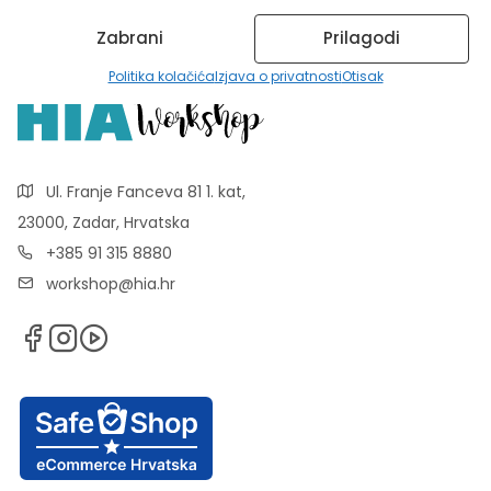
Zabrani
Prilagodi
Politika kolačića
Izjava o privatnosti
Otisak
Ul. Franje Fanceva 81 1. kat,
23000, Zadar, Hrvatska
+385 91 315 8880
workshop@hia.hr