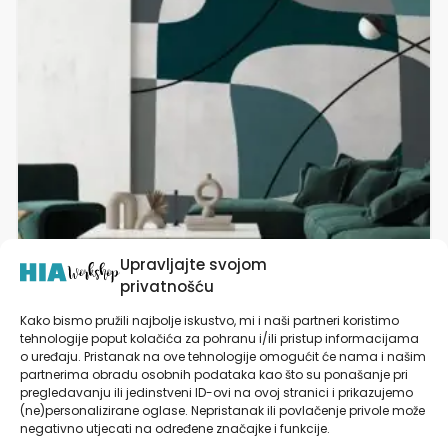
varijanti.
Opcije
se
mogu
odabrati
na
stranici
proizvoda
Upravljajte svojom
privatnošću
Kako bismo pružili najbolje iskustvo, mi i naši partneri koristimo
tehnologije poput kolačića za pohranu i/ili pristup informacijama
Tapete za zid | Dizajnerski Mural | Abstract
o uređaju. Pristanak na ove tehnologije omogućit će nama i našim
Symmetry
partnerima obradu osobnih podataka kao što su ponašanje pri
pregledavanju ili jedinstveni ID-ovi na ovoj stranici i prikazujemo
od
27,90
€
(ne)personalizirane oglase. Nepristanak ili povlačenje privole može
negativno utjecati na određene značajke i funkcije.