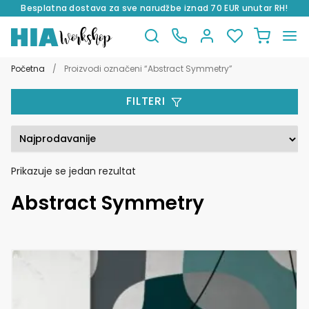
Besplatna dostava za sve narudžbe iznad 70 EUR unutar RH!
Preskoči
Skoči
na
do
Početna
/
Proizvodi označeni “Abstract Symmetry”
navigaciju
sadržaja
FILTERI
Prikazuje se jedan rezultat
Abstract Symmetry
Ovaj
proizvod
ima
više