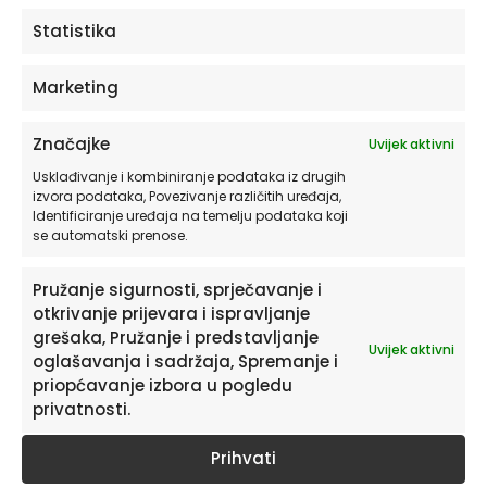
ODABERITE OPCIJE
Statistika
Marketing
Značajke
Uvijek aktivni
Usklađivanje i kombiniranje podataka iz drugih
izvora podataka, Povezivanje različitih uređaja,
Identificiranje uređaja na temelju podataka koji
se automatski prenose.
Pružanje sigurnosti, sprječavanje i
otkrivanje prijevara i ispravljanje
Pretplatite se na naš Newsletter
grešaka, Pružanje i predstavljanje
Uvijek aktivni
Želite primati savjete i zanimljivosti o uređenju doma te
oglašavanja i sadržaja, Spremanje i
informacije o novim proizvodima i pogodnostima?
priopćavanje izbora u pogledu
privatnosti.
Prihvati