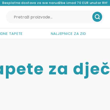
Besplatna dostava za sve narudžbe iznad 70 EUR unutar RH!
Pretraži:
IDNE TAPETE
NALJEPNICE ZA ZID
apete za dje