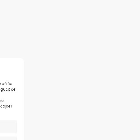
olačića
gućit će
ne
čajke i