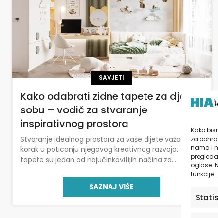
SAVJETI
Kako odabrati zidne tapete za dječju
sobu – vodič za stvaranje
inspirativnog prostora
Kako bism
Stvaranje idealnog prostora za vaše dijete važan je
za pohran
nama i n
korak u poticanju njegovog kreativnog razvoja. Zidne
pregledav
tapete su jedan od najučinkovitijih načina za
oglase. N
postizanje transformacije prostora, pružajući ne
funkcije.
samo estetski doživljaj, već i pozitivno utječući na
SAZNAJ VIŠE
dječje emocije i ponašanje. U ovom vodiču ćemo
Stati
detaljno razmotriti kako odabrati zidne tapete za
dječju sobu. Uzeti ćemo u obzir boje, dizajn,