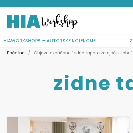
Preskoči
Skoči
na
do
navigaciju
sadržaja
HIAWORKSHOP® – AUTORSKE KOLEKCIJE
Z
Početna
/
Objave označene “zidne tapete za dječju sobu”
zidne t