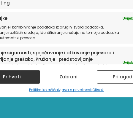
ting
jke
Uvijek
vanje i kombiniranje podataka iz drugih izvora podataka,
anje različitih uređaja, Identificiranje uređaja na temelju podataka
 automatski prenose.
je sigurnosti, sprječavanje i otkrivanje prijevara i
ljanje grešaka, Pružanje i predstavljanje
Uvijek
avanja i sadržaja, Spremanje i priopćavanje izbora
ledu privatnosti.
sletter
Prihvati
Zabrani
Prilagod
Politika kolačića
Izjava o privatnosti
Otisak
a te informacije o