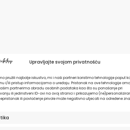
Upravljajte svojom privatnošću
o pružili najbolje iskustvo, mi i naši partneri koristimo tehnologije poput k
u i/ili pristup informacijama o uređaju. Pristanak na ove tehnologije omo
ašim partnerima obradu osobnih podataka kao što su ponašanje pri
anju ili jedinstveni ID-ovi na ovoj stranici i prikazujemo (ne)personalizira
epristanak ili povlačenje privole može negativno utjecati na određene zna
stika