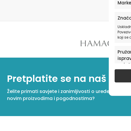
materijale, te kako naše tapete i drugi proizvodi iz HIA
Marke
Workshopa mogu unaprijediti svaki dječji prostor.
Znača
Usklađi
Poveziv
koji se
Pružan
isprav
oglaš
u pog
Pretplatite se na naš New
Želite primati savjete i zanimljivosti o uređenju dom
novim proizvodima i pogodnostima?