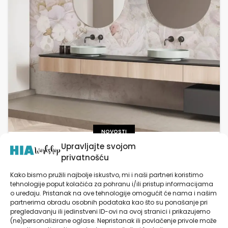
NOVOSTI
Upravljajte svojom
Fiberglass Zidne Tapete za Kupaonicu ili
privatnošću
kuhinju – Moderan i Otporan Dizajn za Vaš
Dom
Kako bismo pružili najbolje iskustvo, mi i naši partneri koristimo
U posljednjih nekoliko godina, fiberglass zidne tapete
tehnologije poput kolačića za pohranu i/ili pristup informacijama
o uređaju. Pristanak na ove tehnologije omogućit će nama i našim
za kupaonicu ili kuhinju revolucionirale su uređenje
partnerima obradu osobnih podataka kao što su ponašanje pri
interijera. Zahvaljujući svojoj otpornosti na vlagu,
pregledavanju ili jedinstveni ID-ovi na ovoj stranici i prikazujemo
toplinu i ogrebotine, ove tapete predstavljaju
(ne)personalizirane oglase. Nepristanak ili povlačenje privole može
atraktivnu alternativu tradicionalnim pločicama, […]