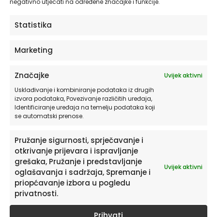
negativno utjecati na određene značajke i funkcije.
SAZNAJ VIŠE
Statistika
Marketing
Značajke
Uvijek aktivni
Usklađivanje i kombiniranje podataka iz drugih
izvora podataka, Povezivanje različitih uređaja,
Identificiranje uređaja na temelju podataka koji
se automatski prenose.
Pružanje sigurnosti, sprječavanje i
otkrivanje prijevara i ispravljanje
grešaka, Pružanje i predstavljanje
Pretplatite se na naš Newsletter
Uvijek aktivni
oglašavanja i sadržaja, Spremanje i
Želite primati savjete i zanimljivosti o uređenju doma te
priopćavanje izbora u pogledu
informacije o novim proizvodima i pogodnostima?
privatnosti.
Prihvati