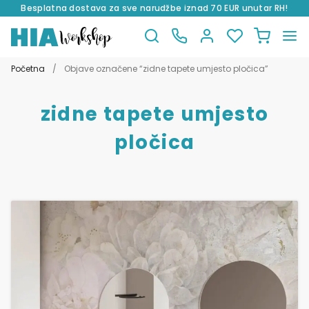
Besplatna dostava za sve narudžbe iznad 70 EUR unutar RH!
Preskoči
Skoči
na
do
Početna
/
Objave označene “zidne tapete umjesto pločica”
navigaciju
sadržaja
zidne tapete umjesto
pločica