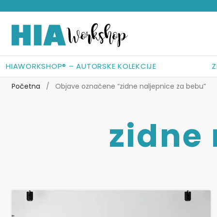
Preskoči
Skoči
na
do
navigaciju
sadržaja
HIAWORKSHOP® – AUTORSKE KOLEKCIJE
Z
Početna
/
Objave označene “zidne naljepnice za bebu”
zidne