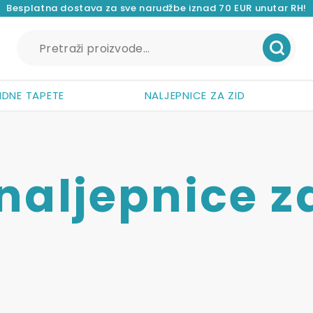
Besplatna dostava za sve narudžbe iznad 70 EUR unutar RH!
Pretraži:
IDNE TAPETE
NALJEPNICE ZA ZID
 naljepnice z