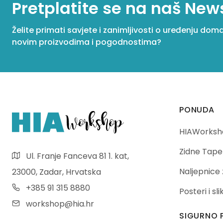
Pretplatite se na naš New
Želite primati savjete i zanimljivosti o uređenju dom
novim proizvodima i pogodnostima?
PONUDA
HIAWorksho
Zidne Tape
Ul. Franje Fanceva 81 1. kat,
Naljepnice 
23000, Zadar, Hrvatska
+385 91 315 8880
Posteri i sl
workshop@hia.hr
SIGURNO 