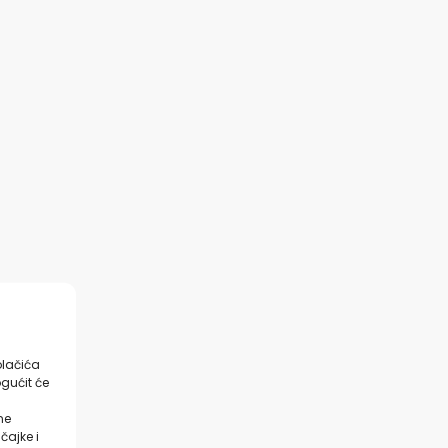
olačića
gućit će
ne
čajke i