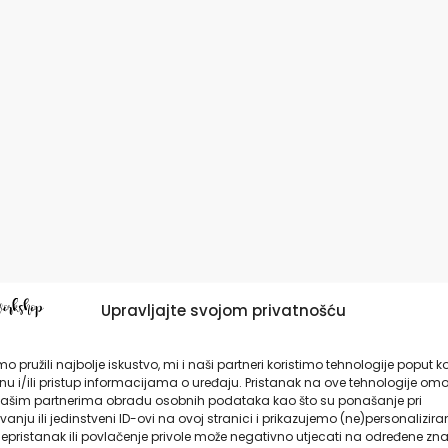
Upravljajte svojom privatnošću
o pružili najbolje iskustvo, mi i naši partneri koristimo tehnologije poput k
u i/ili pristup informacijama o uređaju. Pristanak na ove tehnologije omo
ašim partnerima obradu osobnih podataka kao što su ponašanje pri
anju ili jedinstveni ID-ovi na ovoj stranici i prikazujemo (ne)personalizira
epristanak ili povlačenje privole može negativno utjecati na određene zna