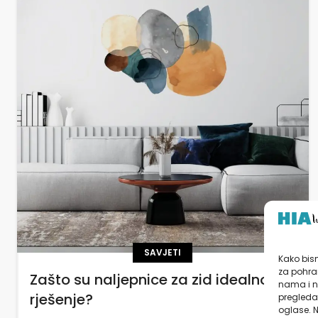
SAVJETI
Kako bism
za pohran
Zašto su naljepnice za zid idealno
nama i n
rješenje?
pregledav
oglase. N