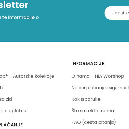
sletter
a te informacije o
INFORMACIJE
p® – Autorske kolekcije
O nama – HIA Worshop
te
Načini plaćanja i sigurnos
za zid
Rok Isporuke
ike na platnu
Što su rekli o nama…
FAQ (česta pitanja)
PLAĆANJE