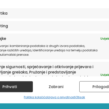
stika
ting
jke
Uvijek
vanje i kombiniranje podataka iz drugih izvora podataka,
anje različitih uređaja, Identificiranje uređaja na temelju podataka
 automatski prenose.
je sigurnosti, sprječavanje i otkrivanje prijevara i
ljanje grešaka, Pružanje i predstavljanje
Uvijek
avanja i sadržaja, Spremanje i priopćavanje izbora
ledu privatnosti.
Prihvati
Zabrani
Prilagod
Politika kolačića
Izjava o privatnosti
Otisak