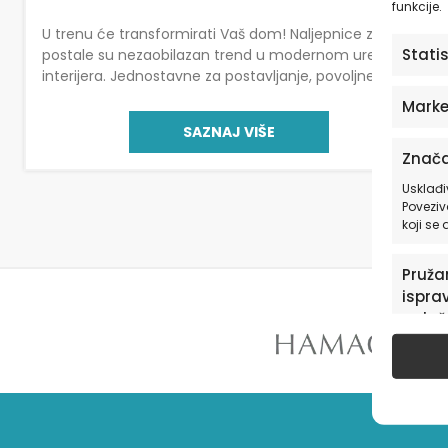
funkcije.
U trenu će transformirati Vaš dom! Naljepnice za zid
Stati
postale su nezaobilazan trend u modernom uređenju
interijera. Jednostavne za postavljanje, povoljne i
kreativne, omogućuju brzu transformaciju prostora
Marke
bez previše truda […]
SAZNAJ VIŠE
Znača
Usklađi
Poveziv
koji se
Pružan
isprav
oglaš
u pog