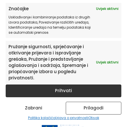
SAVJETI
Značajke
Uvijek aktivni
Kako Galerija Slika Za Zid Može Transformirati
Vaš Prostor – Savršeni Komadi za Svaki Stil
Usklađivanje i kombiniranje podataka iz drugih
izvora podataka, Povezivanje različitih uređaja,
Identificiranje uređaja na temelju podataka koji
Uređenje zidova može biti izazovan, ali i uzbudljiv
se automatski prenose.
proces, posebno kada želite postići sofisticiran izgled
bez pretrpavanja prostora. Galerija slika za zid
Pružanje sigurnosti, sprječavanje i
predstavlja idealno rješenje za uređenje zida jer
otkrivanje prijevara i ispravljanje
omogućuju […]
grešaka, Pružanje i predstavljanje
SAZNAJ VIŠE
Uvijek aktivni
oglašavanja i sadržaja, Spremanje i
priopćavanje izbora u pogledu
privatnosti.
Prihvati
Zabrani
Prilagodi
Politika kolačića
Izjava o privatnosti
Otisak