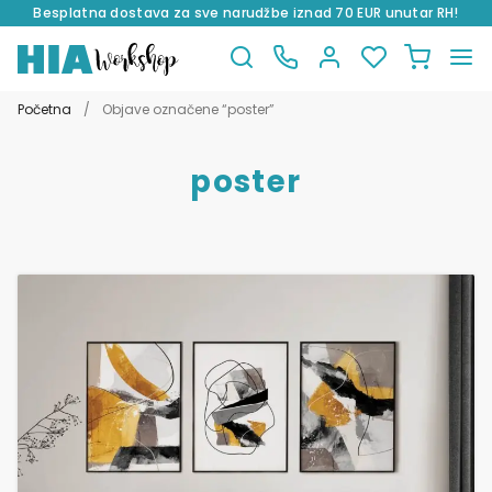
Besplatna dostava za sve narudžbe iznad 70 EUR unutar RH!
Preskoči
Skoči
na
do
Početna
/
Objave označene “poster”
navigaciju
sadržaja
poster