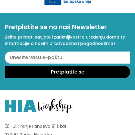
Pretplatite se na naš Newsletter
Želite primati savjete i zanimljivosti o uređenju doma te
informacije o novim proizvodima i pogodnostima?
Ul. Franje Fanceva 81 1. kat,
23000, Zadar, Hrvatska