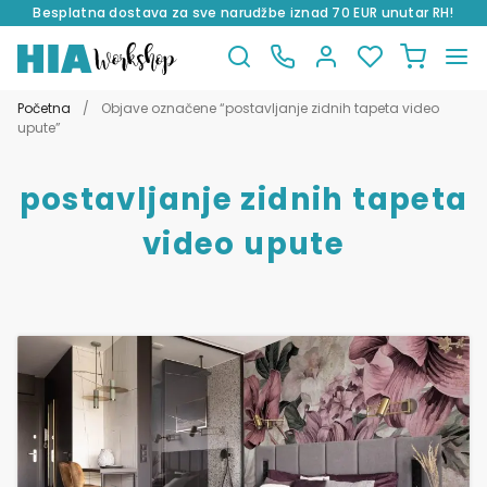
Besplatna dostava za sve narudžbe iznad 70 EUR unutar RH!
Preskoči
Skoči
na
do
Početna
/
Objave označene “postavljanje zidnih tapeta video
navigaciju
sadržaja
upute”
postavljanje zidnih tapeta
video upute