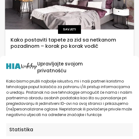
SAVJETI
Kako postaviti tapete za zid sa netkanom
pozadinom – korak po korak vodič
Postavljanje zidnih tapeta sa netkanom pozadinom
Upravljajte svojom
može zvučati kao izazov, ali uz pravilan vodič i
privatnošću
osnovne alate, to je zadatak koji možete obaviti sami.
Tapete sa netkanom pozadinom idealne su […]
Kako bismo pružili najbolje iskustvo, mi i naši partneri koristimo
tehnologije poput kolačića za pohranu i/ili pristup informacijama
SAZNAJ VIŠE
o uređaju. Pristanak na ove tehnologije omogućit će nama i našim
partnerima obradu osobnih podataka kao što su ponašanje pri
pregledavanju ili jedinstveni ID-ovi na ovoj stranici i prikazujemo
(ne)personalizirane oglase. Nepristanak ili povlačenje privole može
negativno utjecati na određene značajke i funkcije.
Statistika