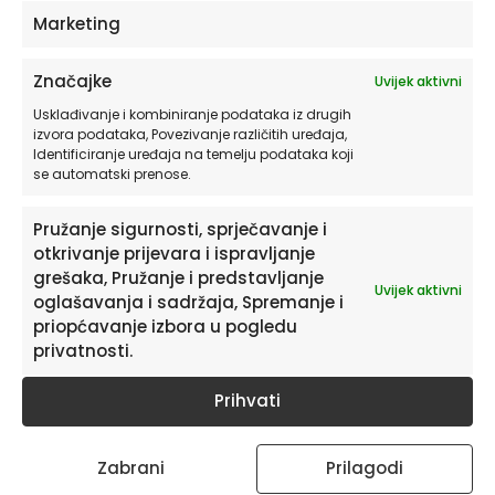
Marketing
Značajke
Uvijek aktivni
Usklađivanje i kombiniranje podataka iz drugih
izvora podataka, Povezivanje različitih uređaja,
Identificiranje uređaja na temelju podataka koji
se automatski prenose.
Pretplatite se na naš Newsletter
Pružanje sigurnosti, sprječavanje i
Želite primati savjete i zanimljivosti o uređenju doma te
otkrivanje prijevara i ispravljanje
informacije o novim proizvodima i pogodnostima?
grešaka, Pružanje i predstavljanje
Uvijek aktivni
oglašavanja i sadržaja, Spremanje i
priopćavanje izbora u pogledu
privatnosti.
Prihvati
Zabrani
Prilagodi