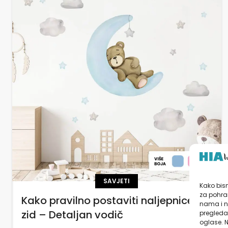
SAVJETI
Kako bism
za pohran
Kako pravilno postaviti naljepnice za
nama i n
zid – Detaljan vodič
pregledav
oglase. N