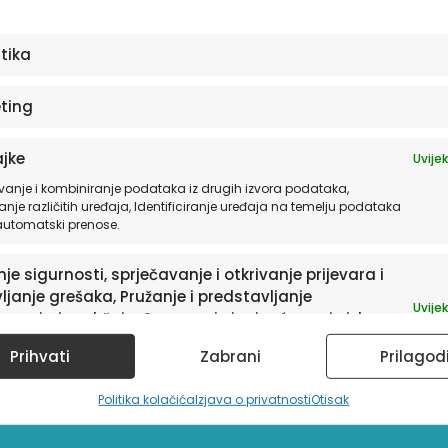
stika
ting
jke
Uvijek
vanje i kombiniranje podataka iz drugih izvora podataka,
anje različitih uređaja, Identificiranje uređaja na temelju podataka
 automatski prenose.
je sigurnosti, sprječavanje i otkrivanje prijevara i
ljanje grešaka, Pružanje i predstavljanje
Uvijek
avanja i sadržaja, Spremanje i priopćavanje izbora
ledu privatnosti.
Prihvati
Zabrani
Prilagod
Politika kolačića
Izjava o privatnosti
Otisak