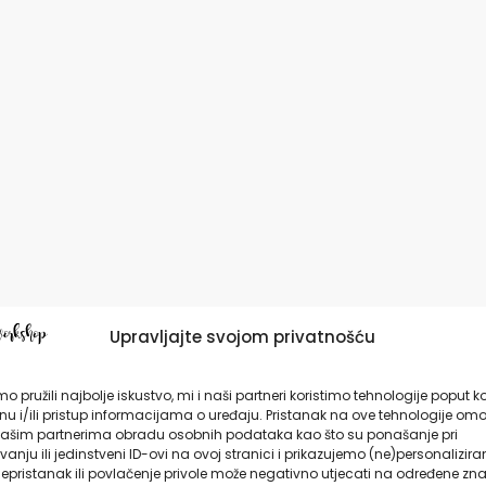
Upravljajte svojom privatnošću
o pružili najbolje iskustvo, mi i naši partneri koristimo tehnologije poput k
u i/ili pristup informacijama o uređaju. Pristanak na ove tehnologije omo
ašim partnerima obradu osobnih podataka kao što su ponašanje pri
anju ili jedinstveni ID-ovi na ovoj stranici i prikazujemo (ne)personalizira
epristanak ili povlačenje privole može negativno utjecati na određene zna