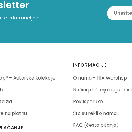
sletter
a te informacije o
INFORMACIJE
p® – Autorske kolekcije
O nama – HIA Worshop
te
Načini plaćanja i sigurnos
za zid
Rok Isporuke
ike na platnu
Što su rekli o nama…
FAQ (česta pitanja)
PLAĆANJE