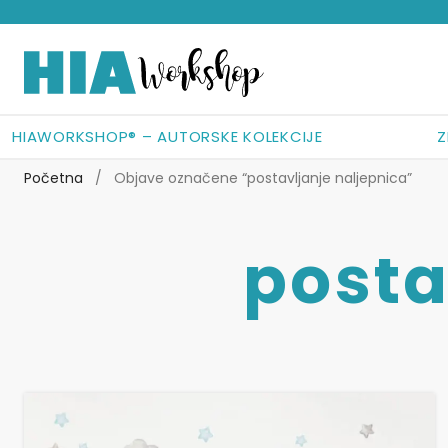
Preskoči
Skoči
na
do
navigaciju
sadržaja
HIAWORKSHOP® – AUTORSKE KOLEKCIJE
Z
Početna
/
Objave označene “postavljanje naljepnica”
posta