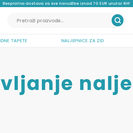
Besplatna dostava za sve narudžbe iznad 70 EUR unutar RH!
Pretraži:
IDNE TAPETE
NALJEPNICE ZA ZID
vljanje nalj