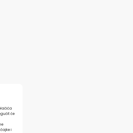
olačića
gućit će
ne
čajke i