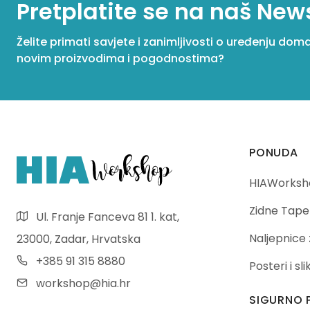
Pretplatite se na naš New
Želite primati savjete i zanimljivosti o uređenju dom
novim proizvodima i pogodnostima?
PONUDA
HIAWorksho
Zidne Tape
Ul. Franje Fanceva 81 1. kat,
Naljepnice 
23000, Zadar, Hrvatska
+385 91 315 8880
Posteri i sl
workshop@hia.hr
SIGURNO 