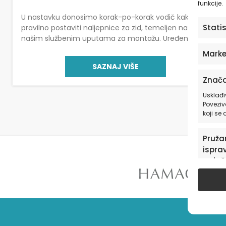
funkcije.
U nastavku donosimo korak-po-korak vodič kako
Stati
pravilno postaviti naljepnice za zid, temeljen na
našim službenim uputama za montažu. Uređenje
interijera nikada nije bilo jednostavnije uz HIA
Marke
Workshop naljepnice za zid. […]
SAZNAJ VIŠE
Znača
Usklađi
Poveziv
koji se
Pružan
isprav
oglaš
u pog