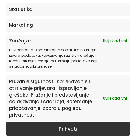
nude raznolike mogućnosti. Usklađivanje boja, uzoraka
Statistika
i personalizacija doprinose stvaranju jedinstvenog
ambijenta. Uz praktične savjete o postavljanju,
Marketing
važnost pravilnog odabira za poboljšanje estetike i
funkcioniranja prostora također ne smije biti
zanemarena.
Značajke
Uvijek aktivni
Usklađivanje i kombiniranje podataka iz drugih
izvora podataka, Povezivanje različitih uređaja,
Identificiranje uređaja na temelju podataka koji
se automatski prenose.
Pružanje sigurnosti, sprječavanje i
otkrivanje prijevara i ispravljanje
Pretplatite se na naš Newsletter
grešaka, Pružanje i predstavljanje
Uvijek aktivni
Želite primati savjete i zanimljivosti o uređenju doma te
oglašavanja i sadržaja, Spremanje i
informacije o novim proizvodima i pogodnostima?
priopćavanje izbora u pogledu
privatnosti.
Prihvati