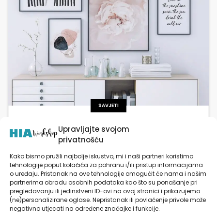
SAVJETI
Kako odabrati zidne dekoracije: Savjeti i
Upravljajte svojom
preporuke
privatnošću
Zidne dekoracije ne samo da oplemenjuju prostor, već
Kako bismo pružili najbolje iskustvo, mi i naši partneri koristimo
mu dodaju i osobnost. Prvi korak u odabiru idealnih
tehnologije poput kolačića za pohranu i/ili pristup informacijama
o uređaju. Pristanak na ove tehnologije omogućit će nama i našim
dekoracija je analiza prostora, pri čemu se uzima u
partnerima obradu osobnih podataka kao što su ponašanje pri
obzir veličina, funkcija i prirodno osvjetljenje. Važno je
pregledavanju ili jedinstveni ID-ovi na ovoj stranici i prikazujemo
uskladiti dekoracije s stilom interijera, od
(ne)personalizirane oglase. Nepristanak ili povlačenje privole može
SAZNAJ VIŠE
minimalističkih do vintage rješenja. Različite vrste
negativno utjecati na određene značajke i funkcije.
dekoracija, uključujući tapete, postere i 3D elemente,