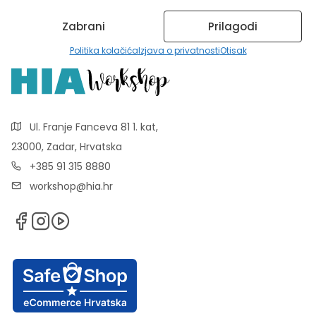
Zabrani
Prilagodi
Politika kolačića
Izjava o privatnosti
Otisak
Ul. Franje Fanceva 81 1. kat,
23000, Zadar, Hrvatska
+385 91 315 8880
workshop@hia.hr