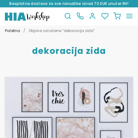
Besplatna dostava za sve narudžbe iznad 70 EUR unutar RH!
Preskoči
Skoči
na
do
Početna
/
Objave označene “dekoracija zida”
navigaciju
sadržaja
dekoracija zida