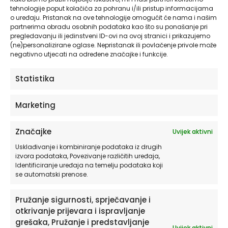
tehnologije poput kolačića za pohranu i/ili pristup informacijama
o uređaju. Pristanak na ove tehnologije omogućit će nama i našim
partnerima obradu osobnih podataka kao što su ponašanje pri
pregledavanju ili jedinstveni ID-ovi na ovoj stranici i prikazujemo
(ne)personalizirane oglase. Nepristanak ili povlačenje privole može
negativno utjecati na određene značajke i funkcije.
Cvjetne line art slike na platnu Blooming Muse u setu od
Statistika
3 ilustracije za nježan interijer
Marketing
Značajke
Uvijek aktivni
Usklađivanje i kombiniranje podataka iz drugih
izvora podataka, Povezivanje različitih uređaja,
Identificiranje uređaja na temelju podataka koji
se automatski prenose.
Pružanje sigurnosti, sprječavanje i
otkrivanje prijevara i ispravljanje
grešaka, Pružanje i predstavljanje
Uvijek aktivni