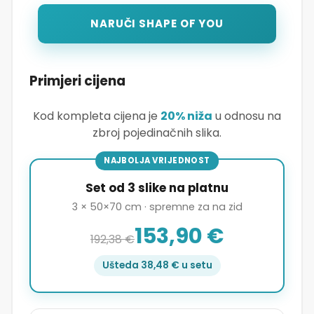
NARUČI SHAPE OF YOU
Primjeri cijena
Kod kompleta cijena je
20% niža
u odnosu na
zbroj pojedinačnih slika.
NAJBOLJA VRIJEDNOST
Set od 3 slike na platnu
3 × 50×70 cm · spremne za na zid
153,90 €
192,38 €
Ušteda 38,48 € u setu