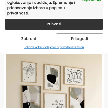
oglašavanja i sadržaja, Spremanje i
priopćavanje izbora u pogledu
privatnosti.
Prihvati
Zabrani
Prilagodi
Bež crne apstraktne slike na platnu Chaotic Harmony u
modernom interijeru.
Politika kolačića
Izjava o privatnosti
Otisak