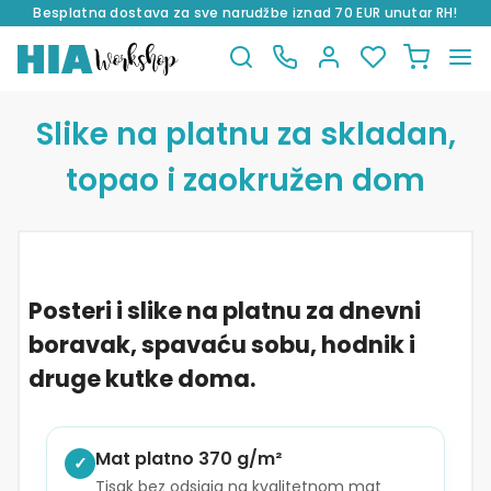
Besplatna dostava za sve narudžbe iznad 70 EUR unutar RH!
Preskoči
Skoči
na
do
Slike na platnu za skladan,
navigaciju
sadržaja
topao i zaokružen dom
Posteri i slike na platnu za dnevni
boravak, spavaću sobu, hodnik i
druge kutke doma.
Mat platno 370 g/m²
✓
Tisak bez odsjaja na kvalitetnom mat