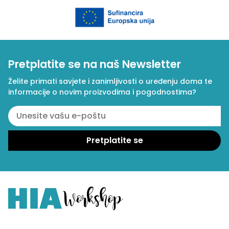
Pretplatite se na naš Newsletter
Želite primati savjete i zanimljivosti o uređenju doma te
informacije o novim proizvodima i pogodnostima?