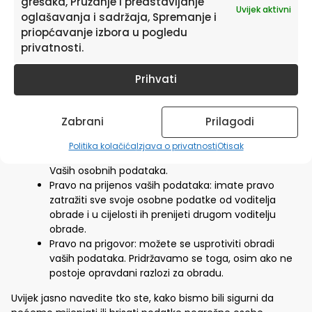
grešaka, Pružanje i predstavljanje
Uvijek aktivni
oglašavanja i sadržaja, Spremanje i
Imate pravo znati zašto su vaši osobni podaci
priopćavanje izbora u pogledu
potrebni, što će se s njima dogoditi i koliko će dugo
privatnosti.
biti zadržani.
Pravo pristupa: Imate pravo pristupa svojim
Prihvati
osobnim podacima koji su nam poznati.
Pravo na ispravak: imate pravo dopuniti, ispraviti,
izbrisati ili blokirati svoje osobne podatke kad god to
Zabrani
Prilagodi
želite.
Ako nam date privolu za obradu Vaših podataka,
Politika kolačića
Izjava o privatnosti
Otisak
imate pravo opozvati tu privolu i tražiti brisanje
Vaših osobnih podataka.
Pravo na prijenos vaših podataka: imate pravo
zatražiti sve svoje osobne podatke od voditelja
obrade i u cijelosti ih prenijeti drugom voditelju
obrade.
Pravo na prigovor: možete se usprotiviti obradi
vaših podataka. Pridržavamo se toga, osim ako ne
postoje opravdani razlozi za obradu.
Uvijek jasno navedite tko ste, kako bismo bili sigurni da