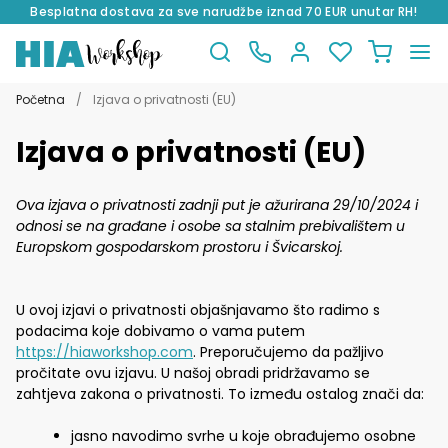
Besplatna dostava za sve narudžbe iznad 70 EUR unutar RH!
Preskoči
Skoči
na
do
Početna
/
Izjava o privatnosti (EU)
navigaciju
sadržaja
Izjava o privatnosti (EU)
Ova izjava o privatnosti zadnji put je ažurirana 29/10/2024 i
odnosi se na građane i osobe sa stalnim prebivalištem u
Europskom gospodarskom prostoru i Švicarskoj.
U ovoj izjavi o privatnosti objašnjavamo što radimo s
podacima koje dobivamo o vama putem
https://hiaworkshop.com
. Preporučujemo da pažljivo
pročitate ovu izjavu. U našoj obradi pridržavamo se
zahtjeva zakona o privatnosti. To između ostalog znači da:
jasno navodimo svrhe u koje obrađujemo osobne