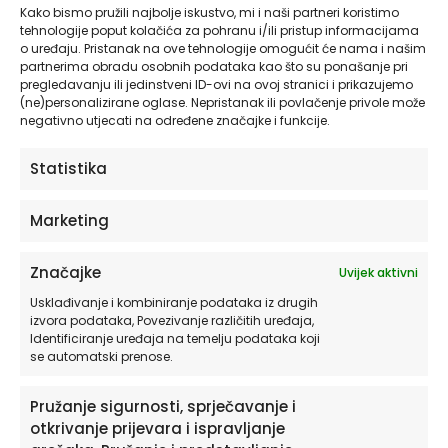
strana povezane poveznicama na našoj web stranici. Ne
Kako bismo pružili najbolje iskustvo, mi i naši partneri koristimo
možemo jamčiti da ove treće strane postupaju s vašim
tehnologije poput kolačića za pohranu i/ili pristup informacijama
o uređaju. Pristanak na ove tehnologije omogućit će nama i našim
osobnim podacima na pouzdan ili siguran način.
partnerima obradu osobnih podataka kao što su ponašanje pri
Preporučujemo da prije korištenja ovih web stranica
pregledavanju ili jedinstveni ID-ovi na ovoj stranici i prikazujemo
pročitate izjave o privatnosti ovih web stranica.
(ne)personalizirane oglase. Nepristanak ili povlačenje privole može
negativno utjecati na određene značajke i funkcije.
6. Izmjene i dopune ove izjave o
Statistika
privatnosti
Marketing
Zadržavamo pravo izmjena i dopuna ove izjave o
privatnosti. Preporuča se da redovito pregledavate ovu
izjavu o privatnosti kako biste bili upoznati sa svim
Značajke
Uvijek aktivni
promjenama. Osim toga, aktivno ćemo vas informirati gdje
Usklađivanje i kombiniranje podataka iz drugih
god je to moguće.
izvora podataka, Povezivanje različitih uređaja,
Identificiranje uređaja na temelju podataka koji
7. Pristup i izmjena vaših podataka
se automatski prenose.
Ako imate pitanja ili želite znati koje osobne podatke
Pružanje sigurnosti, sprječavanje i
imamo o vama, obratite nam se. Možete nas kontaktirati
otkrivanje prijevara i ispravljanje
pomoću podataka ispod. Imate sljedeća prava: