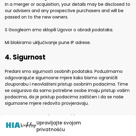
in a merger or acquisition, your details may be disclosed to
our advisers and any prospective purchasers and will be
passed on to the new owners.
S Googleom smo sklopili Ugovor o obradi podataka.
Mi blokiramo uključivanje pune IP adrese.
4. Sigurnost
Predani smo sigurnosti osobnih podataka. Poduzimamo
odgovarajuće sigurnosne mjere kako bismo ograničili
zlouporabu i neovlašteni pristup osobnim podacima. Time
se osigurava da samo potrebne osobe imaju pristup vašim
podacima, da je pristup podacima zaštićen i da se naše
sigurnosne mjere redovito provjeravaju.
5. Web stranice trećih strana
Upravljajte svojom
privatnošću
Ova izjava o privatnosti ne odnosi se na web stranice trećih