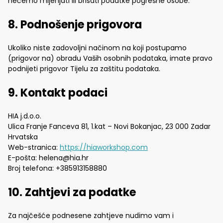
nećemo mijenjati ili brisati podatke pogrešne osobe.
8. Podnošenje prigovora
Ukoliko niste zadovoljni načinom na koji postupamo
(prigovor na) obradu Vaših osobnih podataka, imate pravo
podnijeti prigovor Tijelu za zaštitu podataka.
9. Kontakt podaci
HIA j.d.o.o.
Ulica Franje Fanceva 81, 1.kat – Novi Bokanjac, 23 000 Zadar
Hrvatska
Web-stranica:
https://hiaworkshop.com
E-pošta:
helena@
hia.hr
Broj telefona: +385913158880
10. Zahtjevi za podatke
Za najčešće podnesene zahtjeve nudimo vam i