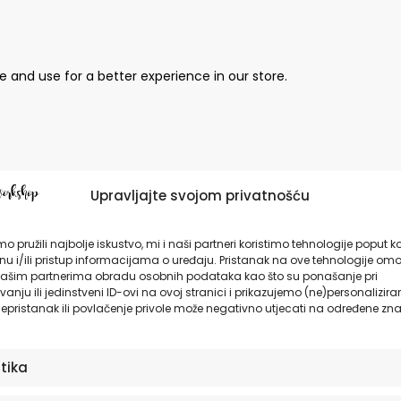
e and use for a better experience in our store.
Upravljajte svojom privatnošću
tain all personal information that we store for you.
o pružili najbolje iskustvo, mi i naši partneri koristimo tehnologije poput k
u i/ili pristup informacijama o uređaju. Pristanak na ove tehnologije omo
ašim partnerima obradu osobnih podataka kao što su ponašanje pri
anju ili jedinstveni ID-ovi na ovoj stranici i prikazujemo (ne)personalizira
epristanak ili povlačenje privole može negativno utjecati na određene zna
er data from our store. Keep in mind that
this process will del
stika