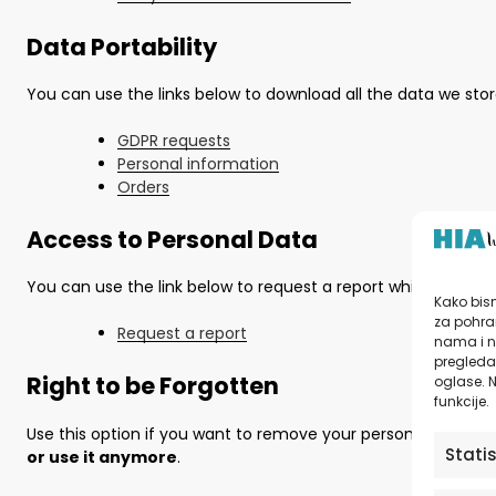
Data Portability
You can use the links below to download all the data we stor
GDPR requests
Personal information
Orders
Access to Personal Data
You can use the link below to request a report which will con
Kako bism
za pohran
Request a report
nama i n
pregledav
Right to be Forgotten
oglase. N
funkcije.
Use this option if you want to remove your personal and oth
Stati
or use it anymore
.