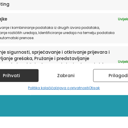
ting
jke
Uvijek
vanje i kombiniranje podataka iz drugih izvora podataka,
anje različitih uređaja, Identificiranje uređaja na temelju podataka
 automatski prenose.
je sigurnosti, sprječavanje i otkrivanje prijevara i
ljanje grešaka, Pružanje i predstavljanje
Uvijek
avanja i sadržaja, Spremanje i priopćavanje izbora
ledu privatnosti.
Prihvati
Zabrani
Prilagod
sletter
Politika kolačića
Izjava o privatnosti
Otisak
a te informacije o