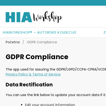
Preskoči
Skoči
na
do
navigaciju
sadržaja
HIAWORKSHOP® – AUTORSKE KOLEKCIJE
Z
Početna
/
GDPR Compliance
GDPR Compliance
The app used for assuring the GDPR/LGPD/CCPA-CPRA/VCDPA/AP
Privacy Policy & Terms of Service
Data Rectification
You can use the link below to update your account data if it
Edit your account information