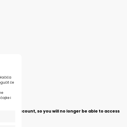
olačića
gućit će
ne
čajke i
ete your account, so you will no longer be able to access