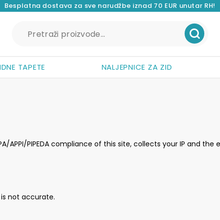
Besplatna dostava za sve narudžbe iznad 70 EUR unutar RH!
Pretraži:
IDNE TAPETE
NALJEPNICE ZA ZID
PI/PIPEDA compliance of this site, collects your IP and the e
 is not accurate.