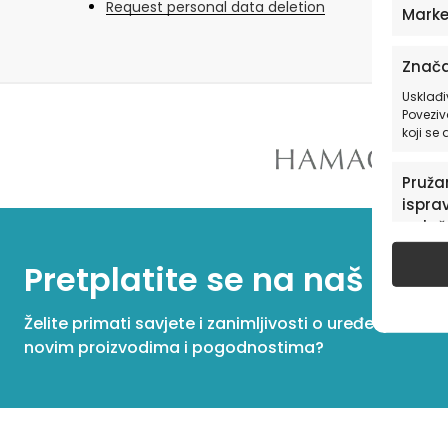
Request personal data deletion
Marke
Znača
Usklađi
Poveziv
koji se
Pružan
isprav
oglaš
u pog
Pretplatite se na naš New
Želite primati savjete i zanimljivosti o uređenju dom
novim proizvodima i pogodnostima?